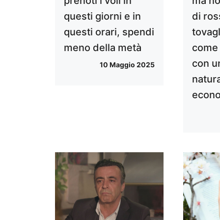
prenoti i voli in
ma no
questi giorni e in
di ros
questi orari, spendi
tovagl
meno della metà
come 
con u
10 Maggio 2025
natur
econ