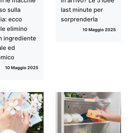
n le macchie
in arrivo? Le 5 idee
so sulla
last minute per
ia: ecco
sorprenderla
le elimino
10 Maggio 2025
n ingrediente
ale ed
omico
10 Maggio 2025