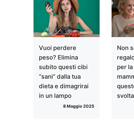
Vuoi perdere
Non s
peso? Elimina
regal
subito questi cibi
per la
“sani” dalla tua
mamma
dieta e dimagrirai
quest
in un lampo
svolt
8 Maggio 2025