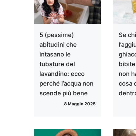
5 (pessime)
Se ch
abitudini che
l’aggi
intasano le
ghiacc
tubature del
bibite
lavandino: ecco
non ha
perché l’acqua non
cosa c
scende più bene
dentr
8 Maggio 2025