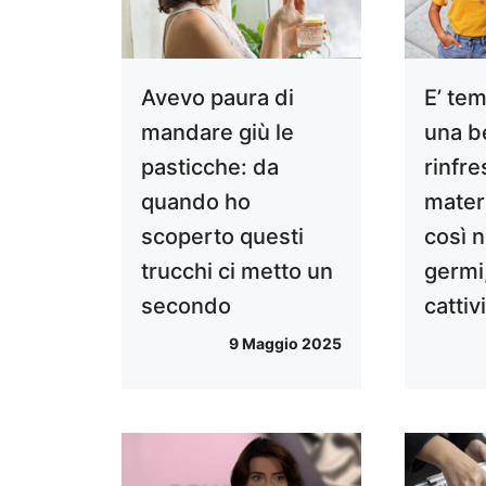
Avevo paura di
E’ te
mandare giù le
una b
pasticche: da
rinfre
quando ho
mater
scoperto questi
così n
trucchi ci metto un
germi,
secondo
cattiv
9 Maggio 2025