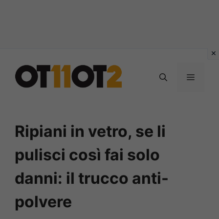
Vai
al
MENU
contenuto
Ripiani in vetro, se li
pulisci così fai solo
danni: il trucco anti-
polvere