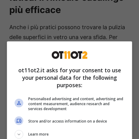
più efficace
Anche i più pratici possono trovare la pulizia
delle superfici in vetro una vera sfida. Per
quanto bellissime da vedere, queste
tendono
non soltanto ad accumulare strati di polvere
ben visibili
, ma anche a catturare le sostanze
ot11ot2.it asks for your consent to use
untuose e liquide. Il risultato saranno mensole
your personal data for the following
purposes:
costantemente grasse e impolverate, che
non torneranno a splendere se ci si serve
Personalised advertising and content, advertising and
content measurement, audience research and
unicamente di un classico panno in
services development
microfibra.
Store and/or access information on a device
Learn more