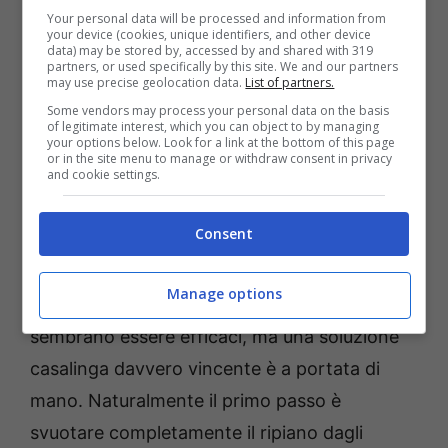
Your personal data will be processed and information from
your device (cookies, unique identifiers, and other device
data) may be stored by, accessed by and shared with 319
partners, or used specifically by this site. We and our partners
may use precise geolocation data.
List of partners.
Some vendors may process your personal data on the basis
of legitimate interest, which you can object to by managing
your options below. Look for a link at the bottom of this page
or in the site menu to manage or withdraw consent in privacy
and cookie settings.
Vetro brillante senza fatica: il rimedio casalingo più efficace
Consent
– ot11ot2.it
Manage options
Neppure i più costosi spray chimici talvolta
sembrano essere efficaci, ma una soluzione
casalinga davvero vincente è a portata di
mano. Naturalmente il primo passo è
svuotare completamente il ripiano dagli