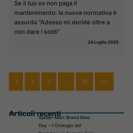
Se il tuo ex non paga il
mantenimento: la nuova normativa è
assurda “Adesso mi deride oltre a
non dare i soldi”
24 Luglio 2025
1
2
3
…
18
>>
Articoli recenti
Spider-Man: Brand New
Day – L’Orologio del