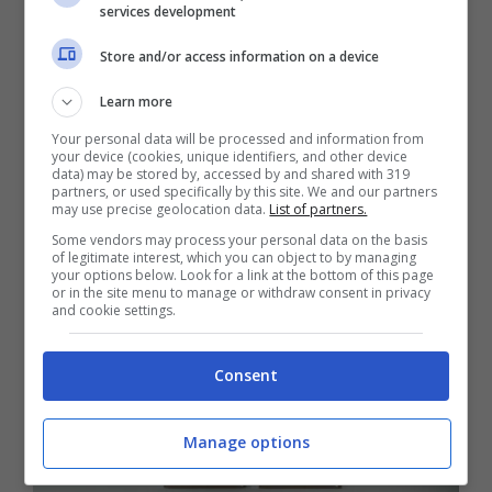
services development
Store and/or access information on a device
Learn more
Your personal data will be processed and information from
your device (cookies, unique identifiers, and other device
data) may be stored by, accessed by and shared with 319
partners, or used specifically by this site. We and our partners
may use precise geolocation data.
List of partners.
Some vendors may process your personal data on the basis
Bonus Psicologico 2025, un aiuto
of legitimate interest, which you can object to by managing
your options below. Look for a link at the bottom of this page
concreto per poter accedere alla
or in the site menu to manage or withdraw consent in privacy
and cookie settings.
psicoterapia
7 Agosto 2025
Consent
Manage options