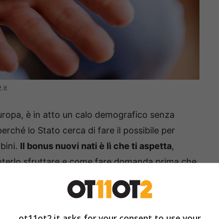
.it
’Europa, è in atto un calo demografico senza
erché lo Stato cerca di fare il possibile per
bini.
Il bonus nuovi nati è lì che ti aspetta
,
 poterlo sfruttare e come fare domanda prima che
 tutto ciò che devi sapere
.
è che
si tratta di un tipo di bonus aperto a tutti
,
ot11ot2.it asks for your consent to use your