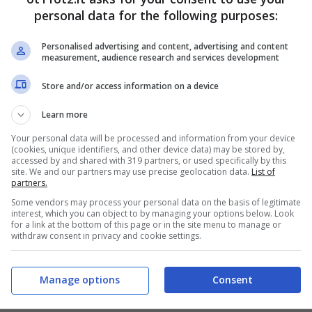
i cittadini degli Stati membri dell’Unione europea
personal data for the following purposes:
sso di soggiorno di lunga durata.
Personalised advertising and content, advertising and content
measurement, audience research and services development
figli: soldi pronti per te
Store and/or access information on a device
erogando i pagamenti per tutti coloro che hanno
Learn more
 14 aprile ha fornito tutte le indicazioni
Your personal data will be processed and information from your device
(cookies, unique identifiers, and other device data) may be stored by,
tare questa grande occasione e ottenere 1.000
accessed by and shared with 319 partners, or used specifically by this
site. We and our partners may use precise geolocation data.
List of
 2025.
Bisogna precisare che il bonus non
partners.
onibile e sarà finanziato con 330 milioni di euro
Some vendors may process your personal data on the basis of legitimate
interest, which you can object to by managing your options below. Look
i dall’anno successivo. Il richiedente, al
for a link at the bottom of this page or in the site menu to manage or
withdraw consent in privacy and cookie settings.
da, deve essere in possesso di tutti i requisiti
re personale oltre che economico, come per
Manage options
Consent
i 40.000 euro annui.
Vediamo tutti i requisiti in