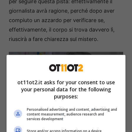
per seguire questa pista: effettivamente il
giornalista avrà ragione, perché dopo aver
compiuto un azzardo per verificare se,
effettivamente, il corpo si trova davvero lì,
riuscirà a fare chiarezza sul mistero.
ot11ot2.it asks for your consent to use
your personal data for the following
purposes:
Personalised advertising and content, advertising and
content measurement, audience research and
services development
Store and/or access information on a device