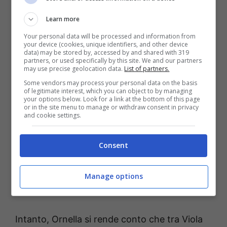
UPAS, la verità sul corpo di Assane (Credits: screenshot
RaiPlay) – ot11ot2.it
Learn more
Your personal data will be processed and information from
Grazie all’interessamento di Damiano
, la
your device (cookies, unique identifiers, and other device
data) may be stored by, accessed by and shared with 319
polizia dà seguito alle segnalazioni di
partners, or used specifically by this site. We and our partners
may use precise geolocation data.
List of partners.
Michele ed iniziano le ricerche del corpo di
Some vendors may process your personal data on the basis
of legitimate interest, which you can object to by managing
Assane;
l’esito è incredibile e dovrebbe
your options below. Look for a link at the bottom of this page
or in the site menu to manage or withdraw consent in privacy
portare una svolta per tutte le indagini, anche
and cookie settings.
se Silvia e Rossella sono piuttosto
preoccupate per Michele. Le due vedono il
Consent
giornalista, chiuso nelle sue convinzioni,
sempre più distante dalla realtà e ciò le mette
Manage options
parecchio in apprensione.
Intanto, Ornella si rende conto che tra Viola