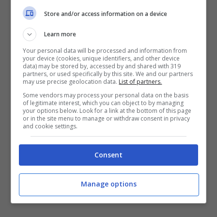
dall’amico Matteo. Jimmy si troverà quindi nei
Store and/or access information on a device
guai dopo aver deciso di
scappare di casa
per partecipare allo show.
Learn more
Your personal data will be processed and information from
your device (cookies, unique identifiers, and other device
data) may be stored by, accessed by and shared with 319
partners, or used specifically by this site. We and our partners
may use precise geolocation data.
List of partners.
Some vendors may process your personal data on the basis
of legitimate interest, which you can object to by managing
your options below. Look for a link at the bottom of this page
or in the site menu to manage or withdraw consent in privacy
and cookie settings.
Consent
Manage options
Manuela protegge Jimmy: quale sarà la reazione di Niko?
(Foto: YouTube @raiplay) – ot12ot1.it