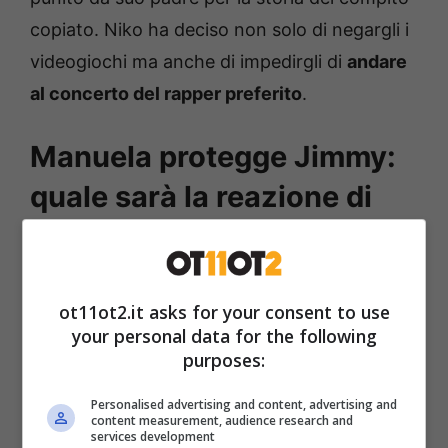
copiato. Niko ha deciso non solo di negargli i
videogiochi ma anche di impedirgli di
andare
al concerto del rapper preferito
.
Manuela protegge Jimmy:
quale sarà la reazione di
Niko?
Jimmy parlava di quel concerto da mesi. E
ot11ot2.it asks for your consent to use
nella
puntata del 23 maggio di
Un Posto al
your personal data for the following
Sole
il divieto, ai suoi occhi tanto
purposes:
incomprensibile quanto crudele, lo spingerà a
Personalised advertising and content, advertising and
scappare di casa, di nuovo su consiglio
content measurement, audience research and
services development