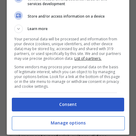
services development
vedrà in un ristorante accanto alla Giordano.
Store and/or access information on a device
Learn more
Your personal data will be processed and information from
your device (cookies, unique identifiers, and other device
data) may be stored by, accessed by and shared with 319
partners, or used specifically by this site. We and our partners
may use precise geolocation data.
List of partners.
Some vendors may process your personal data on the basis
of legitimate interest, which you can object to by managing
your options below. Look for a link at the bottom of this page
or in the site menu to manage or withdraw consent in privacy
and cookie settings.
Un posto al sole, spoiler giugno: Antonietta scopre la verità,
Consent
Gennaro non può più mentire (Foto Rai Play) ot11ot2.it
Manage options
Noterà subito quanto i due siano vicini, ma in