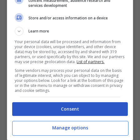
content measurement, audience research and
dalla
Valtellina
di confine. La vita a
Livigno
,
services development
tra stagioni che scorrono con il passo lungo
Store and/or access information on a device
della montagna. Le origini a
Sondrio
, un
Learn more
capoluogo che, come tanti in Italia, tiene
Your personal data will be processed and information from
insieme partenze e ritorni. Non conosciamo i
your device (cookies, unique identifiers, and other device
data) may be stored by, accessed by and shared with 319
loro progetti, né il motivo del viaggio.
partners, or used specifically by this site. We and our partners
may use precise geolocation data.
List of partners.
Sappiamo però che una comunità, anzi due,
Some vendors may process your personal data on the basis
oggi stringono i ranghi. Le comunità alpine lo
of legitimate interest, which you can object to by managing
your options below. Look for a link at the bottom of this page
fanno così: poche parole, gesti concreti,
or in the site menu to manage or withdraw consent in privacy
and cookie settings.
silenzi che abbracciano.
Consent
SP 510 e sicurezza: cosa
sappiamo davvero
Manage options