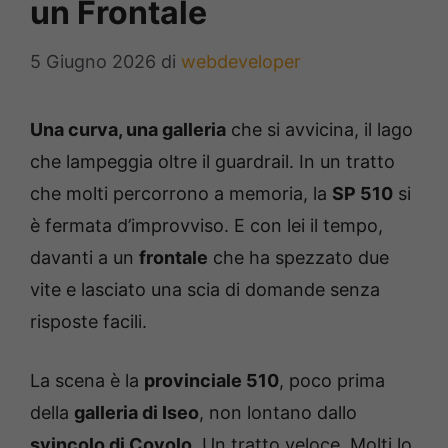
un Frontale
5 Giugno 2026
di
webdeveloper
Una curva, una galleria
che si avvicina, il lago
che lampeggia oltre il guardrail. In un tratto
che molti percorrono a memoria, la
SP 510
si
è fermata d’improvviso. E con lei il tempo,
davanti a un
frontale
che ha spezzato due
vite e lasciato una scia di domande senza
risposte facili.
La scena è la
provinciale 510
, poco prima
della
galleria di Iseo
, non lontano dallo
svincolo di Covolo
. Un tratto veloce. Molti lo