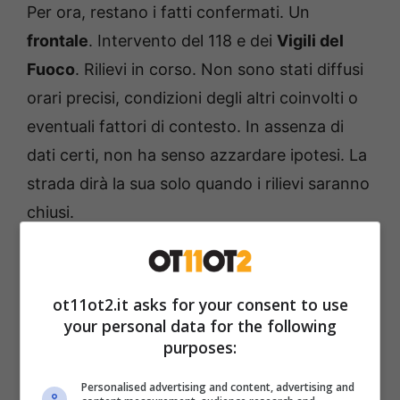
Per ora, restano i fatti confermati. Un
frontale
. Intervento del 118 e dei
Vigili del
Fuoco
. Rilievi in corso. Non sono stati diffusi
orari precisi, condizioni degli altri coinvolti o
eventuali fattori di contesto. In assenza di
dati certi, non ha senso azzardare ipotesi. La
strada dirà la sua solo quando i rilievi saranno
chiusi.
Chi erano Camilla e Dana
Galli
ot11ot2.it asks for your consent to use
your personal data for the following
purposes:
Di
Camilla
e
Dana
sappiamo ciò che basta
per sentirle vicine. Due sorelle che partivano
Personalised advertising and content, advertising and