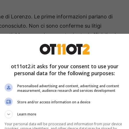
ione di Lorenzo. Le prime informazioni parlano di
conosciuto. Non ci sono conferme su litigi
anti. Mancano, al momento, ipotesi ufficiali sul
a e nel quartiere. In casi come questo si
ot11ot2.it asks for your consent to use your
ianza
, si ascoltano testimoni, si analizzano i
personal data for the following purposes:
ifiche di
balistica forense
. Ogni dettaglio può
Personalised advertising and content, advertising and content
ria, il tipo di arma.
measurement, audience research and services development
Store and/or access information on a device
ati. Le indagini sono in corso e chi ha visto o
Learn more
lo decisivo. La richiesta è sempre la stessa:
Your personal data will be processed and information from your device
(cookies, unique identifiers, and other device data) may be stored by,