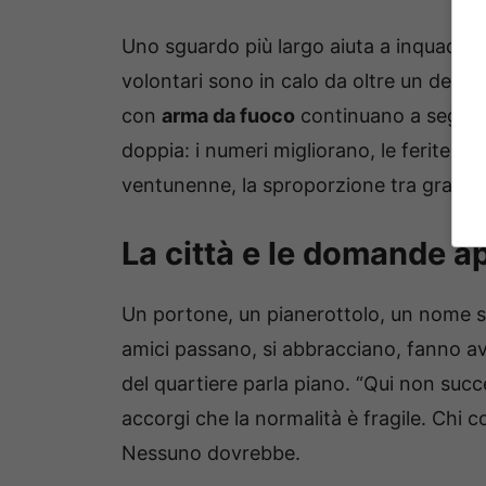
Uno sguardo più largo aiuta a inquadrare,
volontari sono in calo da oltre un decen
con
arma da fuoco
continuano a segnare
doppia: i numeri migliorano, le ferite 
ventunenne, la sproporzione tra grafici e
La città e le domande a
Un portone, un pianerottolo, un nome sul
amici passano, si abbracciano, fanno av
del quartiere parla piano. “Qui non succe
accorgi che la normalità è fragile. Chi
Nessuno dovrebbe.