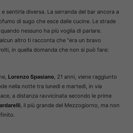
 e sentirla diversa. La serranda del bar ancora a
rofumo di sugo che esce dalle cucine. Le strade
uando nessuno ha più voglia di parlare.
alcun altro ti racconta che “era un bravo
volti, in quella domanda che non si può fare:
ane,
Lorenzo Spasiano
, 21 anni, viene raggiunto
e nella notte tra lunedì e martedì, in via
 torace, a distanza ravvicinata secondo le prime
rdarelli
, il più grande del Mezzogiorno, ma non
inito.