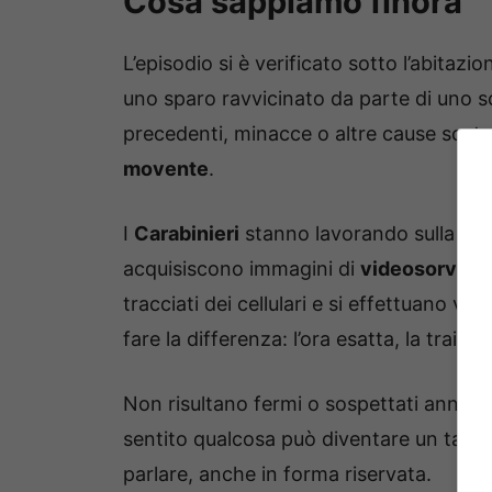
Cosa sappiamo finora
L’episodio si è verificato sotto l’abitaz
uno sparo ravvicinato da parte di uno s
precedenti, minacce o altre cause scaten
movente
.
I
Carabinieri
stanno lavorando sulla scen
acquisiscono immagini di
videosorvegl
tracciati dei cellulari e si effettuano ver
fare la differenza: l’ora esatta, la traietto
Non risultano fermi o sospettati annunci
sentito qualcosa può diventare un tassel
parlare, anche in forma riservata.