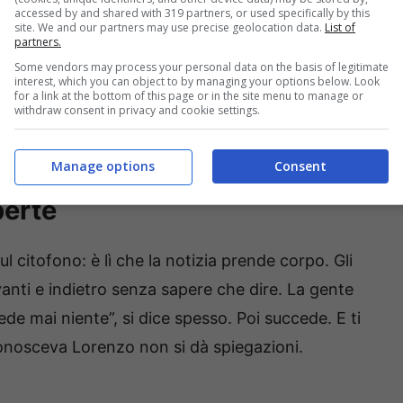
accessed by and shared with 319 partners, or used specifically by this
site. We and our partners may use precise geolocation data.
List of
 senza attenuare il dolore. In Italia gli
omicidi
partners.
nio. La curva statistica scende, ma gli episodi
Some vendors may process your personal data on the basis of legitimate
interest, which you can object to by managing your options below. Look
 alcune aree metropolitane. È una realtà
for a link at the bottom of this page or in the site menu to manage or
withdraw consent in privacy and cookie settings.
restano profonde. E quando a cadere è un
 vita vissuta diventa insostenibile.
Manage options
Consent
perte
 citofono: è lì che la notizia prende corpo. Gli
anti e indietro senza sapere che dire. La gente
de mai niente”, si dice spesso. Poi succede. E ti
 conosceva Lorenzo non si dà spiegazioni.