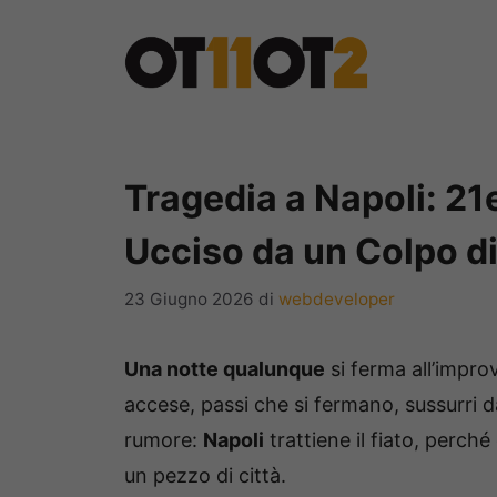
Vai
al
contenuto
Tragedia a Napoli: 2
Ucciso da un Colpo di
23 Giugno 2026
di
webdeveloper
Una notte qualunque
si ferma all’impro
accese, passi che si fermano, sussurri da
rumore:
Napoli
trattiene il fiato, perc
un pezzo di città.