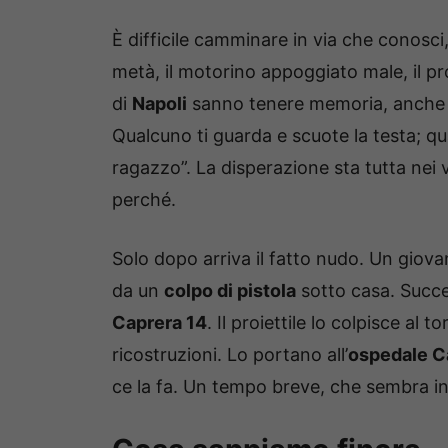
È difficile camminare in via che conosci,
metà, il motorino appoggiato male, il p
di
Napoli
sanno tenere memoria, anche q
Qualcuno ti guarda e scuote la testa; qu
ragazzo”. La disperazione sta tutta nei 
perché.
Solo dopo arriva il fatto nudo. Un giov
da un
colpo di pistola
sotto casa. Succed
Caprera 14
. Il proiettile lo colpisce al
ricostruzioni. Lo portano all’
ospedale Ca
ce la fa. Un tempo breve, che sembra inf