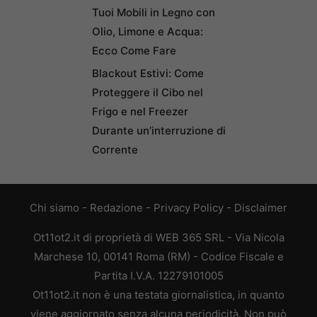
Tuoi Mobili in Legno con
Olio, Limone e Acqua:
Ecco Come Fare
Blackout Estivi: Come
Proteggere il Cibo nel
Frigo e nel Freezer
Durante un’interruzione di
Corrente
Chi siamo
-
Redazione
-
Privacy Policy
-
Disclaimer
Ot11ot2.it di proprietà di WEB 365 SRL - Via Nicola
Marchese 10, 00141 Roma (RM) - Codice Fiscale e
Partita I.V.A. 12279101005
Ot11ot2.it non è una testata giornalistica, in quanto
viene aggiornato senza alcuna periodicità. Non può