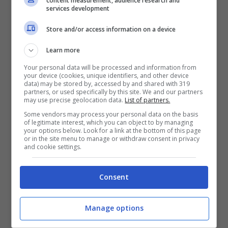
content measurement, audience research and
services development
Store and/or access information on a device
Learn more
Your personal data will be processed and information from
your device (cookies, unique identifiers, and other device
data) may be stored by, accessed by and shared with 319
partners, or used specifically by this site. We and our partners
may use precise geolocation data.
List of partners.
Some vendors may process your personal data on the basis
Tradimento, spoiler finale di stagione: caccia a chi ha
of legitimate interest, which you can object to by managing
sparato (Mediaset Infinity) – ot11ot2.it
your options below. Look for a link at the bottom of this page
or in the site menu to manage or withdraw consent in privacy
and cookie settings.
Behram sceglierà di salvare la moglie, ma non
sarà facile sostenere questa situazione.
Consent
Proprio in quel momento, accadrà qualcosa di
imprevisto. Uscito dall’ospedale,
Behram
Manage options
verrà colpito da un colpo di pistola
e cadrà a