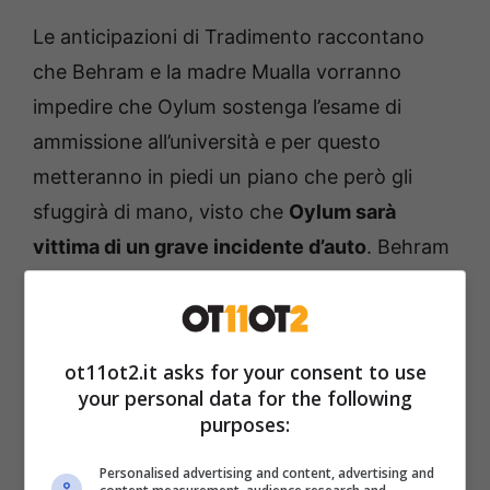
Le anticipazioni di Tradimento raccontano
che Behram e la madre Mualla vorranno
impedire che Oylum sostenga l’esame di
ammissione all’università e per questo
metteranno in piedi un piano che però gli
sfuggirà di mano, visto che
Oylum sarà
vittima di un grave incidente d’auto
. Behram
sarà travolto dai sensi di colpa, soprattutto
quando saprà che i medici non potranno
salvare sia la moglie che il bambino che porta
ot11ot2.it asks for your consent to use
in grembo.
your personal data for the following
purposes:
Personalised advertising and content, advertising and