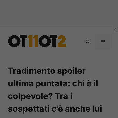
Vai
al
MENU
contenuto
Tradimento spoiler
ultima puntata: chi è il
colpevole? Tra i
sospettati c’è anche lui