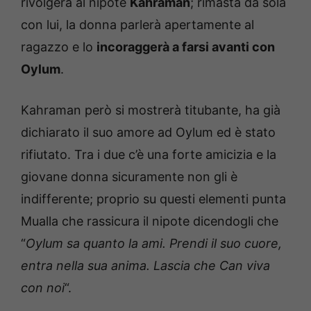
rivolgerà al nipote
Kahraman
; rimasta da sola
con lui, la donna parlerà apertamente al
ragazzo e lo
incoraggerà a farsi avanti con
Oylum
.
Kahraman però si mostrerà titubante, ha già
dichiarato il suo amore ad Oylum ed è stato
rifiutato. Tra i due c’è una forte amicizia e la
giovane donna sicuramente non gli è
indifferente; proprio su questi elementi punta
Mualla che rassicura il nipote dicendogli che
“
Oylum sa quanto la ami. Prendi il suo cuore,
entra nella sua anima. Lascia che Can viva
con noi
“.