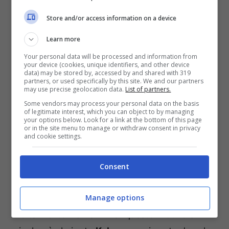
Store and/or access information on a device
Learn more
Your personal data will be processed and information from
your device (cookies, unique identifiers, and other device
data) may be stored by, accessed by and shared with 319
partners, or used specifically by this site. We and our partners
may use precise geolocation data.
List of partners.
Some vendors may process your personal data on the basis
of legitimate interest, which you can object to by managing
your options below. Look for a link at the bottom of this page
Tradimento, Mualla spinge Kahraman tra le braccia di Oylum
or in the site menu to manage or withdraw consent in privacy
and cookie settings.
-(foto di @tradimento) ot11ot2.it
Prima della dipartita del figlio,
Mualla
metterà
Consent
sul tavolo tutte le carte a disposizione
Manage options
affinché sua nuora non lasci la residenza una
volta morto Behram. Per questo motivo si