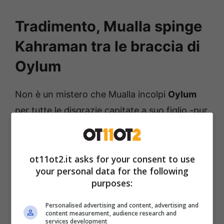
Tradimento, Mualla spinge
Kahraman tra le braccia di
Oylum
Non è un mistero che Mualla incolpi
Oylum
per tutte le disgrazie capitate a suo figlio -pur
non sapendo la verità rispetto a quanto
accaduto a Behram- e forse anche per
ot11ot2.it asks for your consent to use
questo cerca di tenere la giovane legata a sé,
your personal data for the following
soprattutto per Can che per tutti è il nipote
purposes:
dei Dicleli.
Personalised advertising and content, advertising and
content measurement, audience research and
services development