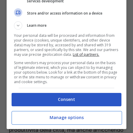
services development
Store and/or access information on a device
Learn more
Your personal data will be processed and information from
your device (cookies, unique identifiers, and other device
data) may be stored by, accessed by and shared with 319
partners, or used specifically by this site. We and our partners
may use precise geolocation data.
List of partners.
Some vendors may process your personal data on the basis
of legitimate interest, which you can object to by managing
Trasferimento al Nord Italia per lavoro: fino a 6mila euro di
your options below. Look for a link at the bottom of this page
bonus in questa città – ot11ot2.it
or in the site menu to manage or withdraw consent in privacy
and cookie settings.
Il bando, chiamato con la dicitura
“Vieni a
Consent
Vivere a Varese
“, è r
ivolto ai lavoratori under
40
; l’obiettivo è quello di attirare nuovi
Manage options
cittadini a Varese, migliorando non soltanto la
produttività della città, ma anche arricchendo