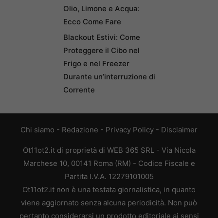
Olio, Limone e Acqua:
Ecco Come Fare
Blackout Estivi: Come
Proteggere il Cibo nel
Frigo e nel Freezer
Durante un’interruzione di
Corrente
Chi siamo
-
Redazione
-
Privacy Policy
-
Disclaimer
Ot11ot2.it di proprietà di WEB 365 SRL - Via Nicola
Marchese 10, 00141 Roma (RM) - Codice Fiscale e
Partita I.V.A. 12279101005
Ot11ot2.it non è una testata giornalistica, in quanto
viene aggiornato senza alcuna periodicità. Non può
pertanto considerarsi un prodotto editoriale ai sensi