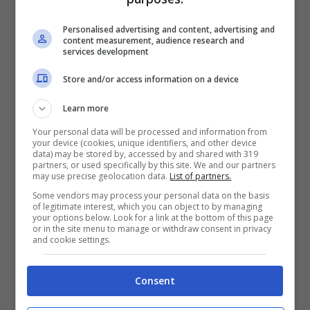
Le conseguenze per i datori di lavoro non
Personalised advertising and content, advertising and
content measurement, audience research and
sono di poco conto. Chi ha adottato questa
services development
pratica dovrà correggere la rotta per evitare
Store and/or access information on a device
sanzioni, richieste contributive retroattive e
possibili contenziosi legali da parte degli enti
Learn more
previdenziali.
Your personal data will be processed and information from
your device (cookies, unique identifiers, and other device
data) may be stored by, accessed by and shared with 319
partners, or used specifically by this site. We and our partners
may use precise geolocation data.
List of partners.
Some vendors may process your personal data on the basis
of legitimate interest, which you can object to by managing
your options below. Look for a link at the bottom of this page
or in the site menu to manage or withdraw consent in privacy
and cookie settings.
Consent