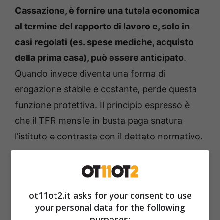
Cassazione, è fornire una tutela economica
al termine del rapporto di lavoro e, solo in
casi regolati (es. spese mediche, acquisto
della prima casa), può essere anticipato
.
Quando invece diventa una forma di
erogazione stabile e costante, perde questa
funzione protettiva. Il principio espresso è
che il TFR mensile in busta paga snatura
l’istituto e contrasta con il dettato normativo.
TFR mensile in busta paga:
cosa cambia per aziende e
ot11ot2.it asks for your consent to use
lavoratori
your personal data for the following
purposes: