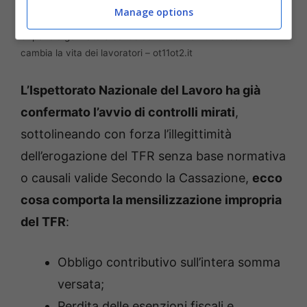
Manage options
Stipendio gonfiato e bonus contributi: la nuova sentenza
cambia la vita dei lavoratori – ot11ot2.it
L’Ispettorato Nazionale del Lavoro ha già
confermato l’avvio di controlli mirati
,
sottolineando con forza l’illegittimità
dell’erogazione del TFR senza base normativa
o causali valide Secondo la Cassazione,
ecco
cosa comporta la mensilizzazione impropria
del TFR
:
Obbligo contributivo sull’intera somma
versata;
Perdita delle esenzioni fiscali e