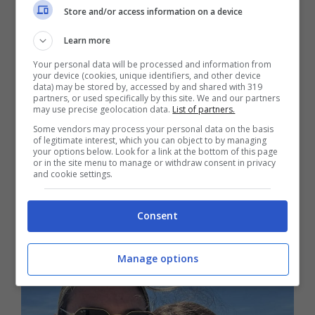
Store and/or access information on a device
Proprio in questi giorni,
Carlotta Mantovan
Learn more
ha pubblicato un
selfie
che la ritrae con la
Your personal data will be processed and information from
figlia
in spiaggia. A corredo della foto, la
your device (cookies, unique identifiers, and other device
data) may be stored by, accessed by and shared with 319
giornalista ha voluto spendere due parole
partners, or used specifically by this site. We and our partners
may use precise geolocation data.
List of partners.
proprio per chi la sue, per ringraziare
Some vendors may process your personal data on the basis
of legitimate interest, which you can object to by managing
dell’affetto che ogni volta sanno mostrare nei
your options below. Look for a link at the bottom of this page
or in the site menu to manage or withdraw consent in privacy
loro confronti: “
grazie per tutto l’affetto che
and cookie settings.
ho sentito e che mi è arrivato. Non sono
brava sui social […], ma questo è il mio
Consent
abbraccio virtuale per voi
“.
Manage options