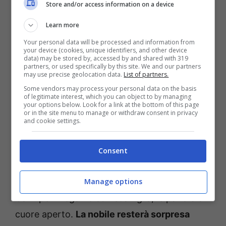
Store and/or access information on a device
Learn more
Your personal data will be processed and information from
your device (cookies, unique identifiers, and other device
data) may be stored by, accessed by and shared with 319
partners, or used specifically by this site. We and our partners
may use precise geolocation data.
List of partners.
Some vendors may process your personal data on the basis
of legitimate interest, which you can object to by managing
your options below. Look for a link at the bottom of this page
or in the site menu to manage or withdraw consent in privacy
La Promessa anticipazioni: Lope è disperato, questa volta
and cookie settings.
Vera non vuole tornare indietro (Foto Mediaset Infinity)
ot11ot2.it
Consent
Lope sarà disperato e, nonostante sia a
Manage options
conoscenza del disappunto della duchessa di
Carill per il legame con sua figlia, le parlerà a
cuore aperto.
La nobile resterà sorpresa