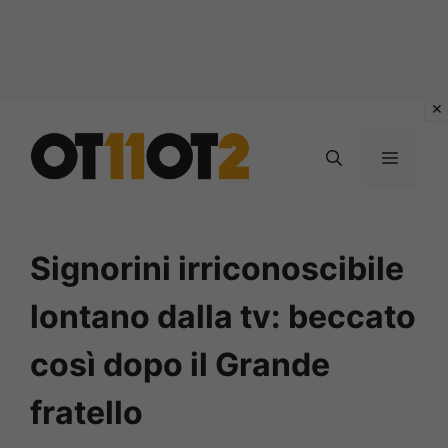
Vai
al
MENU
contenuto
Signorini irriconoscibile
lontano dalla tv: beccato
così dopo il Grande
fratello