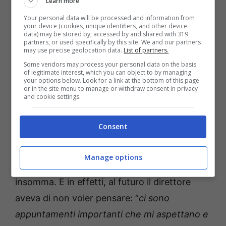
Learn more
Your personal data will be processed and information from
your device (cookies, unique identifiers, and other device
data) may be stored by, accessed by and shared with 319
partners, or used specifically by this site. We and our partners
may use precise geolocation data.
List of partners.
Alfonso Signorini, addio al GF? Intanto il direttore va in
Some vendors may process your personal data on the basis
of legitimate interest, which you can object to by managing
vacanza -(foto di eva3000_official) ot11ot2.it
your options below. Look for a link at the bottom of this page
or in the site menu to manage or withdraw consent in privacy
and cookie settings.
Il direttore di Chi e presentatore si mostra
completamente “irriconoscibile” dal solito; un
Consent
relax totale
durante il quale magari non vuole
assolutamente pensare a nulla. Un periodo di
Manage options
stop annunciato che non ammette disturbo,
insomma. E in effetti, al futuro il direttore
aveva di non voler pensare: “
ci sono
appuntamenti importanti che mi aspettano e