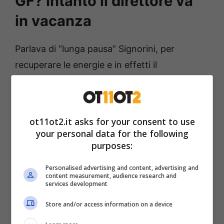
GF? Intanto il direttore va
in vacanza
Parlava di “lunga pausa” Signorini, per
recuperare le energie e in effetti il
presentatore è in
vacanza.
Ha messo da
parte il completo e la cravatta per dare
spazio ad occhiali da sole e costume da
ot11ot2.it asks for your consent to use
bagno.
your personal data for the following
purposes:
Personalised advertising and content, advertising and
content measurement, audience research and
services development
Store and/or access information on a device