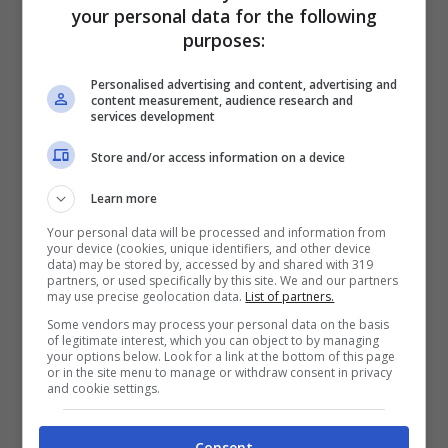
your personal data for the following
purposes:
Personalised advertising and content, advertising and
content measurement, audience research and
services development
Doc torna in onda sulla Rai, ma non è come tutti lo
Store and/or access information on a device
ricordano – YouTube @fox – ot11ot2.it
Learn more
La protagonista della serie è la dottoressa
Your personal data will be processed and information from
your device (cookies, unique identifiers, and other device
Amy,
primario di medicina presso il Westside
data) may be stored by, accessed by and shared with 319
partners, or used specifically by this site. We and our partners
Hospital di Minneapolis
(in Minnesota).
may use precise geolocation data.
List of partners.
Sesso del protagonista a parte, la premessa
Some vendors may process your personal data on the basis
of legitimate interest, which you can object to by managing
narrativa è la medesima, Amy rimane vittima
your options below. Look for a link at the bottom of this page
or in the site menu to manage or withdraw consent in privacy
di un incidente che le causa un’amnesia che
and cookie settings.
cancella gli ultimi anni della sua vita, quindi
non le permette di ricordare nemmeno le
Consent