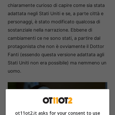
chiaramente curioso di capire come sia stata
adattata negli Stati Uniti e se, a parte città e
personaggi, è stato modificato qualcosa di
sostanziale nella narrazione. Ebbene di
cambiamenti ce ne sono stati, a partire dal
protagonista che non è ovviamente il Dottor
Fanti (essendo questa versione adattata agli
Stati Uniti non era possibile) ma nemmeno un
uomo.
ot11ot2.it asks for your consent to use