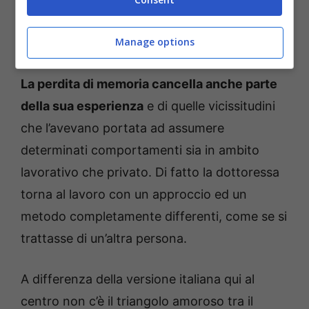
persone che ne facevano parte da pochi
Manage options
anni.
La perdita di memoria cancella anche parte
della sua esperienza
e di quelle vicissitudini
che l’avevano portata ad assumere
determinati comportamenti sia in ambito
lavorativo che privato. Di fatto la dottoressa
torna al lavoro con un approccio ed un
metodo completamente differenti, come se si
trattasse di un’altra persona.
A differenza della versione italiana qui al
centro non c’è il triangolo amoroso tra il