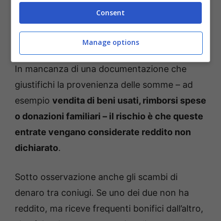
Consent
Anche ricevere bonifici da privati cittadini può
essere rischioso, specialmente se avviene
Manage options
frequentemente e senza una causale chiara.
In mancanza di una documentazione che
giustifichi la provenienza delle somme – ad
esempio
vendita di beni usati, rimborsi spese
o donazioni familiari – il rischio è che queste
entrate vengano considerate reddito non
dichiarato
.
Sotto osservazione anche gli scambi di
denaro tra coniugi. Se uno dei due non ha
reddito, ma riceve frequenti bonifici dall’altro,