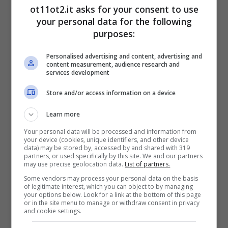
motivazione scritta e aggiornare il
ot11ot2.it asks for your consent to use
questionario antiriciclaggio, inoltrando una
your personal data for the following
purposes:
segnalazione all’Uif, la quale può essere
trasmessa, in seguito, al Fisco
.
Personalised advertising and content, advertising and
content measurement, audience research and
services development
Store and/or access information on a device
Learn more
Your personal data will be processed and information from
your device (cookies, unique identifiers, and other device
data) may be stored by, accessed by and shared with 319
partners, or used specifically by this site. We and our partners
may use precise geolocation data.
List of partners.
Some vendors may process your personal data on the basis
of legitimate interest, which you can object to by managing
your options below. Look for a link at the bottom of this page
or in the site menu to manage or withdraw consent in privacy
Quali movimenti bancari vengono segnalati? (Foto ANSA) –
and cookie settings.
ot11ot2.it