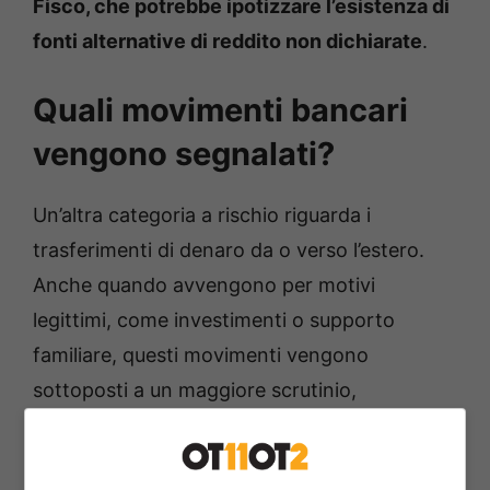
Fisco, che potrebbe ipotizzare l’esistenza di
fonti alternative di reddito non dichiarate
.
Quali movimenti bancari
vengono segnalati?
Un’altra categoria a rischio riguarda i
trasferimenti di denaro da o verso l’estero.
Anche quando avvengono per motivi
legittimi, come investimenti o supporto
familiare, questi movimenti vengono
sottoposti a un maggiore scrutinio,
soprattutto se superano i 5.000 euro. La
banca, in tal caso, può richiedere
una