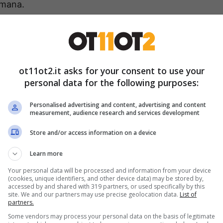
imana.
i potranno caricare anche
ot11ot2.it asks for your consent to use your
personal data for the following purposes:
nno scelto di utilizzare It-Wallet, il portafoglio
corso dicembre. Lo strumento consente di caricare
Personalised advertising and content, advertising and content
measurement, audience research and services development
 di patente, tessera sanitaria e carta europea
hanno valore legale
e possono, dunque, essere
Store and/or access information on a device
Learn more
Your personal data will be processed and information from your device
(cookies, unique identifiers, and other device data) may be stored by,
accessed by and shared with 319 partners, or used specifically by this
site. We and our partners may use precise geolocation data.
List of
partners.
Some vendors may process your personal data on the basis of legitimate