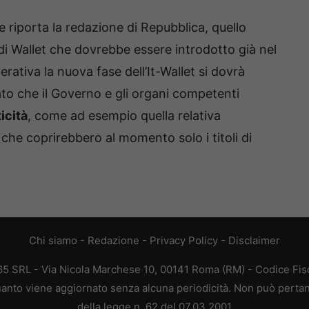
 riporta la redazione di Repubblica, quello
di Wallet che dovrebbe essere introdotto già nel
ativa la nuova fase dell’It-Wallet si dovrà
to che il Governo e gli organi competenti
icità
, come ad esempio quella relativa
che coprirebbero al momento solo i titoli di
Chi siamo
-
Redazione
-
Privacy Policy
-
Disclaimer
365 SRL - Via Nicola Marchese 10, 00141 Roma (RM) - Codice Fisc
 quanto viene aggiornato senza alcuna periodicità. Non può pertan
della legge n. 62 del 07.03.2001