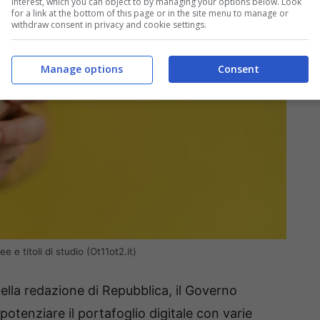
interest, which you can object to by managing your options below. Look
for a link at the bottom of this page or in the site menu to manage or
withdraw consent in privacy and cookie settings.
Manage options
Consent
 e titoli di studio (Ot11ot2.it)
ella redazione di Repubblica, il Governo
otenziare il portafoglio digitale con varie