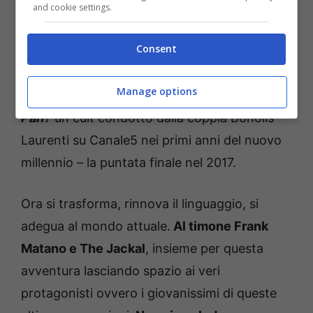
and cookie settings.
Tuttavia
il suo essere sarà presente su Rai2
Consent
seppur in forma eterea
. A questo proposito
parrebbe confermata l’intenzione di voler
Manage options
ripresentare il format
Chi ha Incastrato Peter
Pan?
un cult condotto dalla coppia Bonolis-
Laurenti su Canale5 nei primi anni del nuovo
millennio – la puntata finale nel 2017.
Ora si trasforma, rinnova il linguaggio, si
adegua al mondo attuale.
Al timone Frank
Matano e The Jackal
, insieme per questa
avventura lasciando spazio ai veri
protagonisti ovvero i giovanissimi di queste