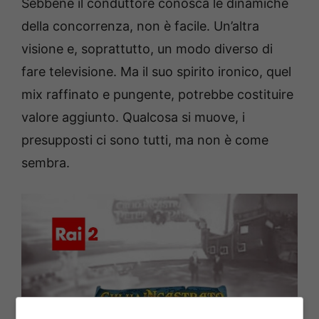
Sebbene il conduttore conosca le dinamiche
della concorrenza, non è facile. Un’altra
visione e, soprattutto, un modo diverso di
fare televisione. Ma il suo spirito ironico, quel
mix raffinato e pungente, potrebbe costituire
valore aggiunto. Qualcosa si muove, i
presupposti ci sono tutti, ma non è come
sembra.