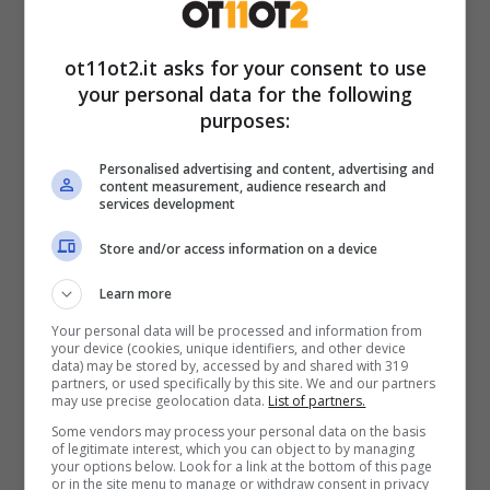
ot11ot2.it asks for your consent to use
your personal data for the following
Rai accoglie Paolo Bonolis: una proposta che fa gola
purposes:
(Credits: Facebook @rai2/@chihaincastratopeterpan?) –
ot11ot2.it
Personalised advertising and content, advertising and
content measurement, audience research and
services development
Infatti
l’amatissimo resta a Mediaset
–
Store and/or access information on a device
prevista una doppietta interessante,
Avanti
un Altro!
e il ritorno de
Il Senso della Vita
Learn more
durante la prossima stagione. L’agenda è fitta
Your personal data will be processed and information from
your device (cookies, unique identifiers, and other device
di impegni e, tra l’altro, non si giustificherebbe
data) may be stored by, accessed by and shared with 319
partners, or used specifically by this site. We and our partners
un trasferimento imprevisto di tali
may use precise geolocation data.
List of partners.
Some vendors may process your personal data on the basis
proporzioni senza motivo – soprattutto
of legitimate interest, which you can object to by managing
your options below. Look for a link at the bottom of this page
quando aleggia l’idillio.
or in the site menu to manage or withdraw consent in privacy