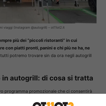
mi viaggi (Instagram @autogrill) – ot11ot2.it
empre più dei “piccoli ristoranti” in cui
e con piatti pronti, panini e chi più ne ha, ne
tutti potremo trovare sin da ora negli autogrill
n autogrill: di cosa si tratta
uovo programma promozionale che ci consentirà
 promozioni. Il tutto
pagando tramite l’app