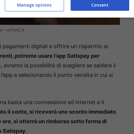
Manage options
Consent
a – ot11ot2.it
 pagamenti digitali e offrire un risparmio ai
erenti, potremo usare l’app Satispay per
a, avremo la possibilità di scegliere se saldare il
app e selezionando il punto vendita in cui si
a basta una connessione ad internet e il
to il conto, si riceverà uno sconto immediato
ore, si otterrà un rimborso sotto forma di
o Satispay.