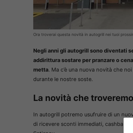
Ora troverai questa novità in autogrill nei tuoi prossi
Negli anni gli autogrill sono diventati s
addirittura sostare per pranzare o cenar
metta
. Ma c’è una nuova novità che noi 
durante le nostre soste.
La novità che troveremo i
In autogrill potremo usufruire di un n
di ricevere sconti immediati, cashback e