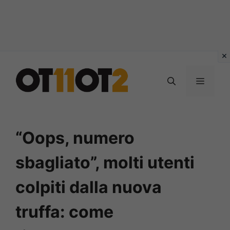
Vai
al
MENU
contenuto
“Oops, numero
sbagliato”, molti utenti
colpiti dalla nuova
truffa: come