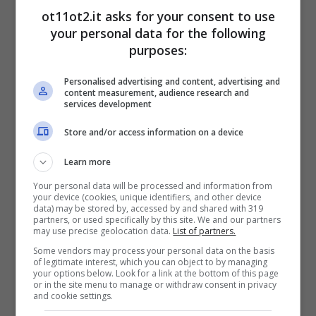
ot11ot2.it asks for your consent to use
your personal data for the following
purposes:
Personalised advertising and content, advertising and
“Oops, numero sbagliato”, come riconoscere la truffa: tutto
content measurement, audience research and
services development
quello che c’è da sapere (Ot11ot2.it)
Store and/or access information on a device
La frode che sta di recente circolando parte
Learn more
con un Sms apparentemente innocuo il cui
Your personal data will be processed and information from
contenuto appare molto banale, dalla
your device (cookies, unique identifiers, and other device
data) may be stored by, accessed by and shared with 319
conferma di un
appuntamento con un amico
partners, or used specifically by this site. We and our partners
may use precise geolocation data.
List of partners.
o all’orario di una visita medica
. Se il
Some vendors may process your personal data on the basis
destinatario risponde, i malintenzionati
of legitimate interest, which you can object to by managing
your options below. Look for a link at the bottom of this page
spiegano di aver sbagliato numero poi
or in the site menu to manage or withdraw consent in privacy
and cookie settings.
iniziano una conversazione. In realtà,