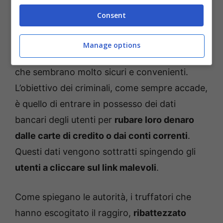
l’escamotage punta a stabilire un contatto
Consent
amichevole con la vittima alla quale, una volta
creato un rapporto di fiducia,
vengono
Manage options
proposti degli investimenti in criptovalute
che sembrano molto sicuri e convenienti.
L’obiettivo dei criminali, come sempre accade,
è quello di entrare in possesso dei dati
bancari degli utenti per
rubare loro denaro
dalle carte di credito o dai conti correnti
.
Questi dati vengono sottratti spingendo gli
utenti a cliccare sul link malevoli
.
Come spiegano le autorità, i truffatori che
hanno escogitato il raggiro,
ribattezzato