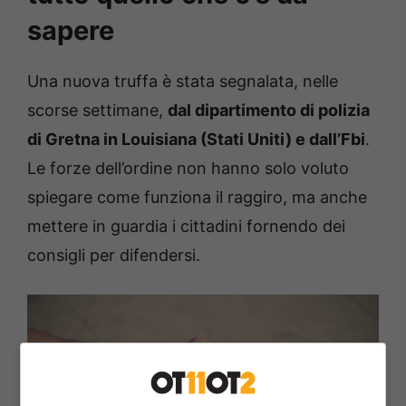
sapere
Una nuova truffa è stata segnalata, nelle
scorse settimane,
dal dipartimento di polizia
di Gretna in Louisiana (Stati Uniti) e dall’Fbi
.
Le forze dell’ordine non hanno solo voluto
spiegare come funziona il raggiro, ma anche
mettere in guardia i cittadini fornendo dei
consigli per difendersi.