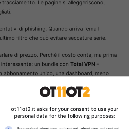
e tracciamento. Le pagine si alleggeriscono,
liati.
entativi di phishing. Quando arriva l’email
’ultimo filtro che può evitare seccature serie.
arlare di prezzo. Perché il costo conta, ma prima
 fa interessante: un bundle con
Total VPN +
Un abbonamento unico, una dashboard, meno
lta essere una promozione attiva; come spesso
condizioni potrebbero variare o prevedere piani
ermini, eventuale IVA e periodo promozionale
ot11ot2.it asks for your consent to use your
personal data for the following purposes:
 l’offerta
Personalised advertising and content, advertising and content