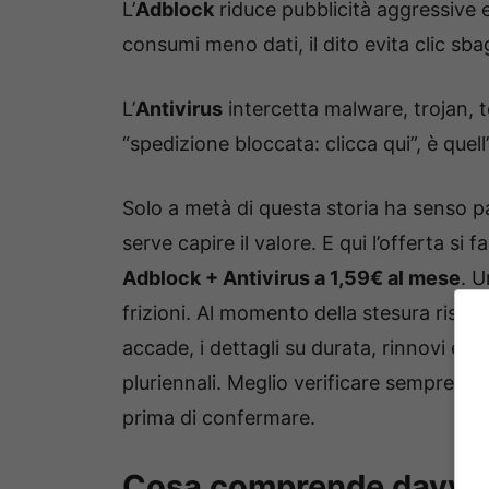
L’
Adblock
riduce pubblicità aggressive 
consumi meno dati, il dito evita clic sbag
L’
Antivirus
intercetta malware, trojan, t
“spedizione bloccata: clicca qui”, è quell
Solo a metà di questa storia ha senso p
serve capire il valore. E qui l’offerta si
Adblock + Antivirus a 1,59€ al mese
. 
frizioni. Al momento della stesura risu
accade, i dettagli su durata, rinnovi e 
pluriennali. Meglio verificare sempre t
prima di confermare.
Cosa comprende davvero