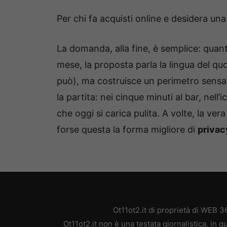
Per chi fa acquisti online e desidera una
La domanda, alla fine, è semplice: quant
mese, la proposta parla la lingua del q
può), ma costruisce un perimetro sensato 
la partita: nei cinque minuti al bar, nell
che oggi si carica pulita. A volte, la ver
forse questa la forma migliore di
privac
Ot11ot2.it di proprietà di WEB 
Ot11ot2.it non è una testata giornalistica, in