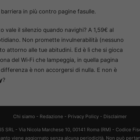
 barriera in più contro pagine fasulle.
o vale il silenzio quando navighi? A 1,59€ al
uotidiano. Non promette invulnerabilità (nessuno
attorno alle tue abitudini. Ed è lì che si gioca
’icona del Wi‑Fi che lampeggia, in quella pagina
a differenza è non accorgersi di nulla. E non è
y
?
Chi siamo
-
Redazione
-
Privacy Policy
-
Disclaimer
365 SRL - Via Nicola Marchese 10, 00141 Roma (RM) - Codice Fisc
 quanto viene aggiornato senza alcuna periodicità. Non può pertan