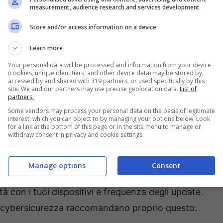
measurement, audience research and services development
hiarezza. In pacchetti di questo tipo ci
Store and/or access information on a device
Learn more
Your personal data will be processed and information from your device
ll switch” sulla VPN.
(cookies, unique identifiers, and other device data) may be stored by,
accessed by and shared with 319 partners, or used specifically by this
site. We and our partners may use precise geolocation data.
List of
partners.
sull’Adblock.
Some vendors may process your personal data on the basis of legitimate
interest, which you can object to by managing your options below. Look
for a link at the bottom of this page or in the site menu to manage or
eb e aggiornamenti frequenti sull’Antivirus.
withdraw consent in privacy and cookie settings.
di valutare qui l’efficacia puntuale di ogni
Manage options
Consent
controllare scheda tecnica, politiche sui log
à con i tuoi dispositivi e frequenza degli update.
 di cybersicurezza raccomandano proprio questo: