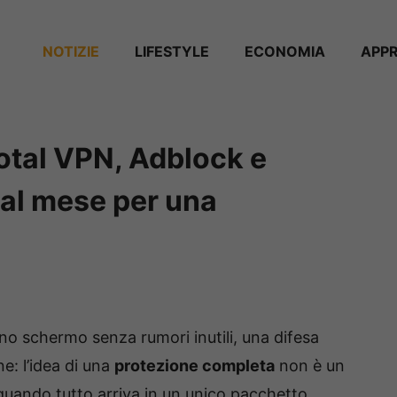
NOTIZIE
⁠⁠LIFESTYLE
ECONOMIA
APP
Total VPN, Adblock e
€ al mese per una
no schermo senza rumori inutili, una difesa
ne: l’idea di una
protezione completa
non è un
 quando tutto arriva in un unico pacchetto