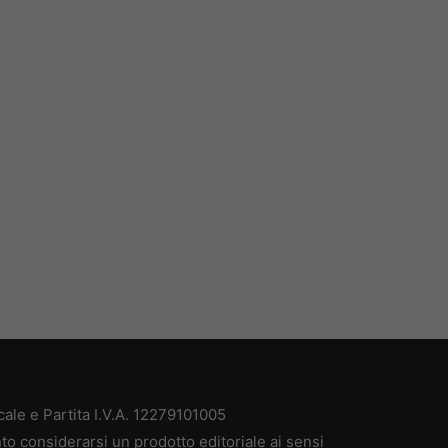
ale e Partita I.V.A. 12279101005
to considerarsi un prodotto editoriale ai sensi