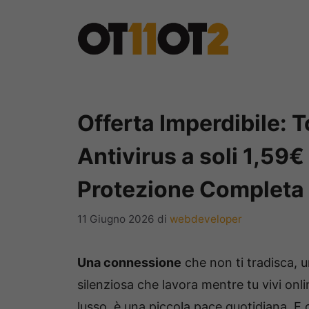
Vai
al
contenuto
Offerta Imperdibile: 
Antivirus a soli 1,59
Protezione Completa
11 Giugno 2026
di
webdeveloper
Una connessione
che non ti tradisca, u
silenziosa che lavora mentre tu vivi onli
lusso, è una piccola pace quotidiana. E