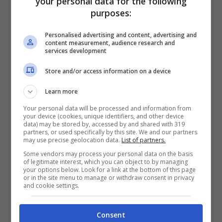
your personal data for the following
Colpire un obiettivo riconducibile a
Hezbollah
purposes:
vicino o dentro
Beirut
non è un gesto
Personalised advertising and content, advertising and
qualsiasi. È un segnale. Parla a chi vive nel
content measurement, audience research and
services development
sud del Libano, ai decisori a Tel Aviv, ai
mediatori europei e arabi. Dice: il perimetro
Store and/or access information on a device
dell’escalation può allargarsi. Non è detto che
Learn more
succeda. Ma la soglia psicologica si sposta. E
Your personal data will be processed and information from
your device (cookies, unique identifiers, and other device
con lei le paure delle famiglie che abitano
data) may be stored by, accessed by and shared with 319
partners, or used specifically by this site. We and our partners
piani bassi, che tengono documenti e chiavi
may use precise geolocation data.
List of partners.
in un’unica busta, “nel caso”.
Some vendors may process your personal data on the basis
of legitimate interest, which you can object to by managing
your options below. Look for a link at the bottom of this page
or in the site menu to manage or withdraw consent in privacy
Le implicazioni militari
and cookie settings.
Sul piano militare, l’uso dichiarato di
Consent