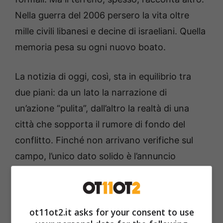
Nella guerra del 2006 persero la vita oltre
mille civili libanesi e decine di israeliani. Quella
memoria pesa su ogni nuovo boato.
La notizia di oggi, così, sta in equilibrio tra
due piani: da un lato la narrazione di
un’azione “pulita”, dall’altro la realtà di una
città che sopporta il rumore di fondo del
conflitto. Finché non arrivano verifiche sul
campo, l’unico dato solido è l’annuncio
militare e la sua implicazione politica.
Perché conta adesso
ot11ot2.it asks for your consent to use