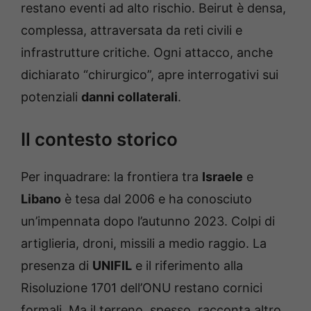
restano eventi ad alto rischio. Beirut è densa,
complessa, attraversata da reti civili e
infrastrutture critiche. Ogni attacco, anche
dichiarato “chirurgico”, apre interrogativi sui
potenziali
danni collaterali
.
Il contesto storico
Per inquadrare: la frontiera tra
Israele
e
Libano
è tesa dal 2006 e ha conosciuto
un’impennata dopo l’autunno 2023. Colpi di
artiglieria, droni, missili a medio raggio. La
presenza di
UNIFIL
e il riferimento alla
Risoluzione 1701 dell’ONU restano cornici
formali. Ma il terreno, spesso, racconta altro.