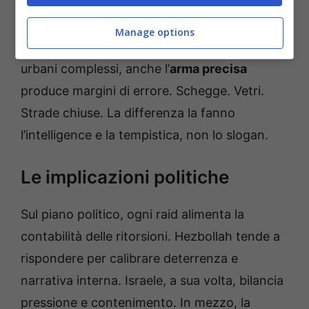
munizionamento a guida di precisione mira a
ridurre l’impatto sui civili. È un obiettivo
Manage options
tecnicamente sensato. Tuttavia, in contesti
urbani complessi, anche l’
arma precisa
produce margini di errore. Schegge. Vetri.
Strade chiuse. La differenza la fanno
l’intelligence e la tempistica, non lo slogan.
Le implicazioni politiche
Sul piano politico, ogni raid alimenta la
contabilità delle ritorsioni. Hezbollah tende a
rispondere per calibrare deterrenza e
narrativa interna. Israele, a sua volta, bilancia
pressione e contenimento. In mezzo, la