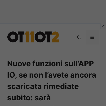
Vai
al
MENU
contenuto
Nuove funzioni sull’APP
IO, se non l’avete ancora
scaricata rimediate
subito: sarà