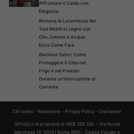
Affrontare il Caldo con
Eleganza
Rinnova la Lucentezza dei
Tuoi Mobili in Legno con
Olio, Limone e Acqua:
Ecco Come Fare
Blackout Estivi: Come
Proteggere il Cibo nel
Frigo e nel Freezer
Durante un’interruzione di
Corrente
Chi siamo
-
Redazione
-
Privacy Policy
-
Disclaimer
Ot11ot2.it di proprietà di WEB 365 SRL - Via Nicola
Marchese 10, 00141 Roma (RM) - Codice Fiscale e