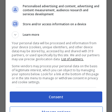
servizi
della Motorizzazione Civile
. Basterà
Personalised advertising and content, advertising and
entrare nell’apposita sezione e cliccare su
content measurement, audience research and
services development
“Ministero delle Infrastrutture e dei Trasporti”
Store and/or access information on a device
per poi accedere alla sezione “I miei
pagamenti” per consultare lo stato dei
Learn more
pagamenti effettuati alla Motorizzazione
Your personal data will be processed and information from
your device (cookies, unique identifiers, and other device
Civile o i versamenti da pagare.
data) may be stored by, accessed by and shared with 319
partners, or used specifically by this site. We and our partners
may use precise geolocation data.
List of partners.
Some vendors may process your personal data on the basis
of legitimate interest, which you can object to by managing
your options below. Look for a link at the bottom of this page
or in the site menu to manage or withdraw consent in privacy
and cookie settings.
Consent
Manage options