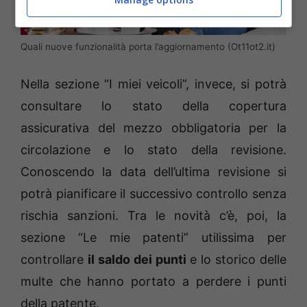
Quali nuove funzionalità porta l’aggiornamento (Ot11ot2.it)
Nella sezione “I miei veicoli”, invece, si potrà
consultare lo stato della copertura
assicurativa del mezzo obbligatoria per la
circolazione e lo stato della revisione.
Conoscendo la data dell’ultima revisione si
potrà pianificare il successivo controllo senza
rischia sanzioni. Tra le novità c’è, poi, la
sezione “Le mie patenti” utilissima per
controllare
il saldo dei punti
e lo storico delle
multe che hanno portato a perdere i punti
della patente.