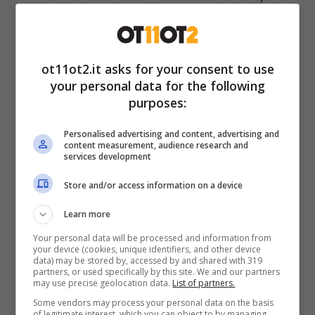
impone limiti precisi all’uso della forza e un
passaggio parlamentare sulle missioni. La
base di
Sigonella
, in Sicilia, è un hub cruciale
ot11ot2.it asks for your consent to use
your personal data for the following
per assetti USA e NATO nel Mediterraneo. Ma
purposes:
l’uso della base per operazioni offensive
richiede accordi politici chiari. Non risulta ad
Personalised advertising and content, advertising and
content measurement, audience research and
oggi un atto pubblico che attesti un diniego
services development
formale legato ad attacchi contro l’Iran; se la
Store and/or access information on a device
richiesta c’è stata, non è stata resa
Learn more
trasparente.
Your personal data will be processed and information from
your device (cookies, unique identifiers, and other device
data) may be stored by, accessed by and shared with 319
Qui si capisce anche lo strappo narrativo.
partners, or used specifically by this site. We and our partners
may use precise geolocation data.
List of partners.
Trump spinge, Meloni risponde, i toni
Some vendors may process your personal data on the basis
salgono. Ma il punto non è personale. È
of legitimate interest, which you can object to by managing