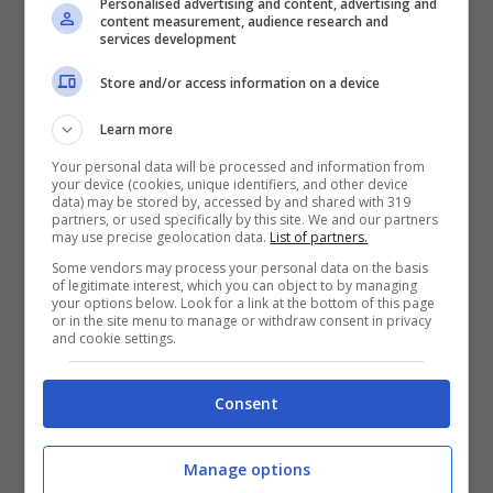
Personalised advertising and content, advertising and
Maria De Filippi.
content measurement, audience research and
services development
Per la compagna di Berlusconi triplo
Store and/or access information on a device
appuntamento stagionale:
Verissimo
e
This
Learn more
is Me
. Si spieghi meglio. Dopo il successo
Your personal data will be processed and information from
della scorsa stagione, nuova chance per
your device (cookies, unique identifiers, and other device
data) may be stored by, accessed by and shared with 319
quest’ultimo talk show che vede protagonisti
partners, or used specifically by this site. We and our partners
may use precise geolocation data.
List of partners.
ex allievi di
Amici.
Attraverso le emozioni si
Some vendors may process your personal data on the basis
of legitimate interest, which you can object to by managing
rivivono alcuni percorsi dei talenti usciti dalla
your options below. Look for a link at the bottom of this page
or in the site menu to manage or withdraw consent in privacy
scuola di Canale 5.
and cookie settings.
Verissimo
torna
nel daytime pomeridiano del
Consent
weekend e sbarca in prima serata
con uno
speciale che potrebbe ricordare
L’Intervista
di
Manage options