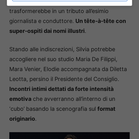
Maurizio Costanzo – seppur implicitamente, si
trasformerebbe in un tributo all’esimio
giornalista e conduttore.
Un tête-à-tête con
super-ospiti dai nomi illustri
.
Stando alle indiscrezioni, Silvia potrebbe
accogliere nel suo studio Maria De Filippi,
Mara Venier, Elodie accompagnata da Diletta
Leotta, persino il Presidente del Consiglio.
Incontri intimi dettati da forte intensità
emotiva
che avverranno all’interno di un
‘cubo’ basando la scenografia sul
format
originario
.