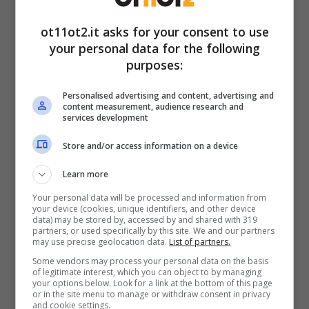
Chi, almeno qualche volta, non va in bagno
ot11ot2.it asks for your consent to use
con il cellulare e perde tempo a scrollare sui
your personal data for the following
social o chattando su Whatsapp? Tutti lo
purposes:
facciamo ogni tanto pensando che alla fine
Personalised advertising and content, advertising and
sia pure un comportamento normale. Ma
content measurement, audience research and
services development
quest’abitudine apparentemente innocua, può
causare un grave problema di salute. Vediamo
Store and/or access information on a device
di cosa si tratta.
Learn more
Your personal data will be processed and information from
your device (cookies, unique identifiers, and other device
data) may be stored by, accessed by and shared with 319
partners, or used specifically by this site. We and our partners
may use precise geolocation data.
List of partners.
Some vendors may process your personal data on the basis
of legitimate interest, which you can object to by managing
your options below. Look for a link at the bottom of this page
or in the site menu to manage or withdraw consent in privacy
and cookie settings.