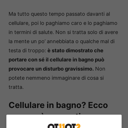
Ma tutto questo tempo passato davanti al
cellulare, poi lo paghiamo caro e lo paghiamo
in termini di salute. Non si tratta solo di avere
la mente un po’ annebbiata o qualche mal di
testa di troppo:
è stato dimostrato che
portare con sé il cellulare in bagno può
provocare un disturbo gravissimo.
Non
potete nemmeno immaginare di cosa si
tratta.
Cellulare in bagno? Ecco
cosa può causarti