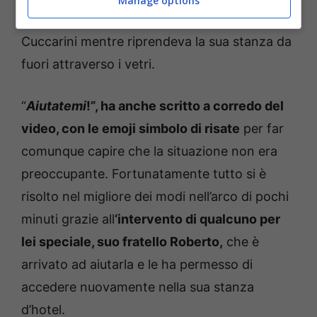
Manage options
chiusa qui. Come rientro?
“, ha detto Lorella
Cuccarini mentre riprendeva la sua stanza da
fuori attraverso i vetri.
“
Aiutatemi
!”, ha anche scritto a corredo del
video, con le emoji simbolo di risate
per far
comunque capire che la situazione non era
preoccupante. Fortunatamente tutto si è
risolto nel migliore dei modi nell’arco di pochi
minuti grazie all
‘intervento di qualcuno per
lei speciale, suo fratello Roberto,
che è
arrivato ad aiutarla e le ha permesso di
accedere nuovamente nella sua stanza
d’hotel.