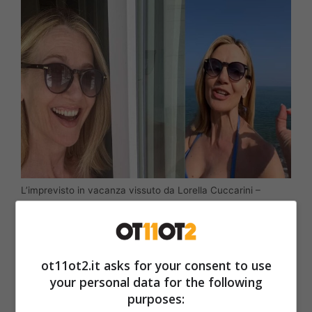
L’imprevisto in vacanza vissuto da Lorella Cuccarini –
Instagram @lcuccarini – Ot11ot2.it
Questo atteggiamento la showgirl ha scelto
ot11ot2.it asks for your consent to use
di mantenerlo anche ora che
si trova in una
your personal data for the following
vacanza in una località che sembra essere
purposes:
davvero da sogno
da quello che lei stessa ha