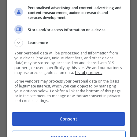
Personalised advertising and content, advertising and
pubblicato sui social (sembra essere la
content measurement, audience research and
services development
Sardegna, come fa praticamente ogni anno).
In queste ultime ore si è trovata però a
Store and/or access information on a device
gestire una situazione imprevista che avrebbe
Learn more
potuto fare innervosire un po’ tutti, ma che lei
Your personal data will be processed and information from
your device (cookies, unique identifiers, and other device
ha affrontato con ironia, caratteristica che ha
data) may be stored by, accessed by and shared with 319
partners, or used specifically by this site. We and our partners
da sempre.
may use precise geolocation data.
List of partners.
Some vendors may process your personal data on the basis
L’artista ha mostrato tutto con un video
of legitimate interest, which you can object to by managing
your options below. Look for a link at the bottom of this page
pubblicato sulle sue Storie Instagram, a cui ha
or in the site menu to manage or withdraw consent in privacy
and cookie settings.
dato il titolo spesso usato in questi casi,
ovvero “
Breve Storia Triste
“.
“Sono venute le
Consent
signore delle pulizie ma non si sono rese
conto che io stavo in balcone e mi hanno