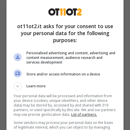
ot11ot2.it asks for your consent to use
your personal data for the following
purposes:
Personalised advertising and content, advertising and
content measurement, audience research and
services development
Dopo The Couple, novità per la star tv: progetti in vista?
(Credits: Instagram @jasminecarrisi) – ot11ot2.it
Store and/or access information on a device
Anche
Jasmine Carrisi vorrebbe lanciarsi in
Learn more
nuove avventure
. I telespettatori la
Your personal data will be processed and information from
your device (cookies, unique identifiers, and other device
ricordano con Pierangelo Greco a
The
data) may be stored by, accessed by and shared with 319
partners, or used specifically by this site. We and our partners
Couple
. Ebbene, è giunto il momento di porre
may use precise geolocation data.
List of partners.
in pausa il presente, riavvolgere il nastro e
Some vendors may process your personal data on the basis
of legitimate interest, which you can object to by managing