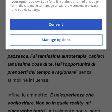
ricominciare da capo. Naturalmente ciò che è
your options below. Look for a link at the bottom of this page
or in the site menu to manage or withdraw consent in privacy
stato non si cancella, anzi, resterà indelebile.
and cookie settings.
Ne parla liberamente sui social, rispondendo
Consent
alle domande dei fan. L’esperienza vissuta di
Manage options
recente, lontano da condizionamenti esterni
e solo con alcuni coinquilini “
è stata
pazzesca. Fai tantissima autoterapia, capisci
tantissime cose di te. Hai l’opportunità di
prenderti del tempo e ragionare
” senza
stimoli né influenze.
Infine, lo ammette: “
È un’esperienza che
voglio rifare. Non so in quale reality, mi
piacerebbe tanto
“. Attualmente non vi sono