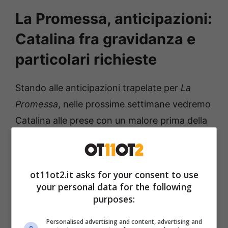
La Promessa, anticipazioni:
Catalina fra gravidanza e
particolari richieste
Stando alle anticipazioni trapelate per
La
Promessa
, nelle prossime settimane vedremo
Catalina alle prese con un malore prima della
partenza verso la casa della zia Clara. Il
dottor Ferrer riconosce un distacco della
placenta e le prescrive riposo assoluto per
ot11ot2.it asks for your consent to use
salvaguardare la sua gravidanza; a sorpresa,
your personal data for the following
purposes:
poi, il dottore scopre che
Catalina aspetta
due gemelli.
Personalised advertising and content, advertising and