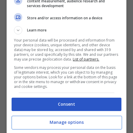
content measurement, audience research and
services development
Store and/or access information on a device
Learn more
Your personal data will be processed and information from
your device (cookies, unique identifiers, and other device
data) may be stored by, accessed by and shared with 319
partners, or used specifically by this site. We and our partners
may use precise geolocation data.
List of partners.
Some vendors may process your personal data on the basis
of legitimate interest, which you can object to by managing
your options below. Look for a link at the bottom of this page
or in the site menu to manage or withdraw consent in privacy
and cookie settings.
La Promessa, anticipazioni: Catalina fra gravidanza e
particolari richieste (credits: screenshot Mediaset Infinity) –
Consent
ot11ot2.it
Alonso sarà pazzo di gioia nel sapere che la
Manage options
figlia aspetta due gemelli, ed è più