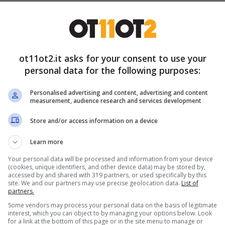
elano che questa situazione non sarà terminata
ome è stato raccontato, la duchessa de Carril
 figlia, ma con la marchesa. Tuttavia, le
ot11ot2.it asks for your consent to use your
convolta dopo aver saputo una verità
. La
personal data for the following purposes:
Personalised advertising and content, advertising and content
measurement, audience research and services development
agnoli: Vera sconvolta dalla
Store and/or access information on a device
Learn more
Your personal data will be processed and information from your device
ccontano che Vera verrà a sapere che la madre è
(cookies, unique identifiers, and other device data) may be stored by,
accessed by and shared with 319 partners, or used specifically by this
volta per parlare con Cruz. La donna ha voluto
site. We and our partners may use precise geolocation data.
List of
partners.
andare nelle cucine della tenuta e
parlare con i
Some vendors may process your personal data on the basis of legitimate
hé possa completare il suo progetto di scrivere
interest, which you can object to by managing your options below. Look
for a link at the bottom of this page or in the site menu to manage or