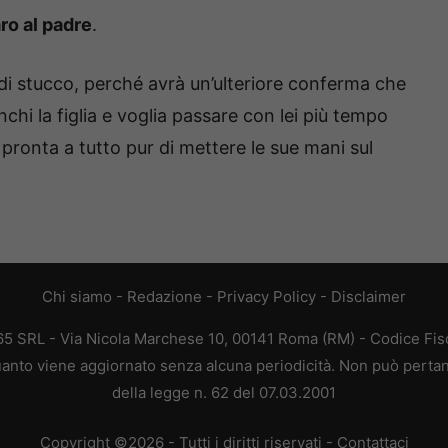
ro al padre
.
i stucco, perché avrà un’ulteriore conferma che
chi la figlia e voglia passare con lei più tempo
pronta a tutto pur di mettere le sue mani sul
Chi siamo
-
Redazione
-
Privacy Policy
-
Disclaimer
365 SRL - Via Nicola Marchese 10, 00141 Roma (RM) - Codice Fisc
 quanto viene aggiornato senza alcuna periodicità. Non può pertan
della legge n. 62 del 07.03.2001
Copyright ©2026 - Tutti i diritti riservati -
Contattaci