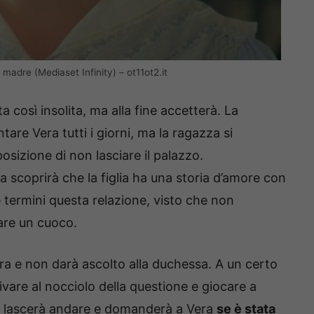
madre (Mediaset Infinity) – ot11ot2.it
 così insolita, ma alla fine accetterà. La
are Vera tutti i giorni, ma la ragazza si
osizione di non lasciare il palazzo.
a scoprirà che la figlia ha una storia d’amore con
 termini questa relazione, visto che non
are un cuoco.
a e non darà ascolto alla duchessa. A un certo
ivare al nocciolo della questione e giocare a
 si lascerà andare e domanderà a Vera
se è stata