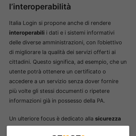
l’interoperabilità
Italia Login si propone anche di rendere
interoperabili
i dati e i sistemi informativi
delle diverse amministrazioni, con l’obiettivo
di migliorare la qualità dei servizi offerti ai
cittadini. Questo significa, ad esempio, che un
utente potrà ottenere un certificato o
accedere a un servizio senza dover fornire
più volte gli stessi documenti o ripetere
informazioni già in possesso della PA.
Un ulteriore focus è dedicato alla
sicurezza
informatica
, attraverso strumenti per la