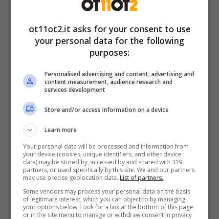
valutazione dei rischi, azioni di prevenzione
delle minacce digitali e la promozione di
ot11ot2.it asks for your consent to use
software sviluppato secondo i principi del
your personal data for the following
Secure by Design
e
Privacy by Design
.
purposes:
Personalised advertising and content, advertising and
Reagire all’emergenza e
content measurement, audience research and
services development
rilanciare l’innovazione
Store and/or access information on a device
Durante la pandemia da Covid-19, il progetto
Learn more
ha accelerato su molte attività chiave. In
Your personal data will be processed and information from
your device (cookies, unique identifiers, and other device
particolare, è stata rafforzata l’assistenza alle
data) may be stored by, accessed by and shared with 319
partners, or used specifically by this site. We and our partners
amministrazioni nell’adozione di strumenti per
may use precise geolocation data.
List of partners.
il
lavoro agile
e nella
gestione degli incidenti
Some vendors may process your personal data on the basis
of legitimate interest, which you can object to by managing
di sicurezza informatica
.
your options below. Look for a link at the bottom of this page
or in the site menu to manage or withdraw consent in privacy