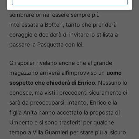
figlia di Adelaide. Per quanto riguarda Delia,
sembrare ormai essere sempre più
interessata a Botteri, tanto che prenderà
coraggio e deciderà di invitare lo stilista a
passare la Pasquetta con lei.
Gli spoiler rivelano anche che al grande
magazzino arriverà all’improvviso un
uomo
sospetto che chiederà di Enrico
. Nessuno lo
conosce, ma visti i precedenti sicuramente ci
sarà da preoccuparsi. Intanto, Enrico e la
figlia Anita hanno accettato la proposta di
Umberto e si sono trasferiti per qualche
tempo a Villa Guarnieri per stare più al sicuro