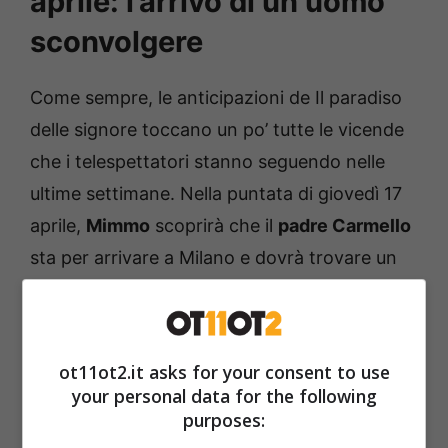
aprile: l’arrivo di un uomo
sconvolgere
Come sempre, le anticipazioni de Il paradiso
delle signore toccano un po’ tutte le vicende
che i telespettatori stanno seguendo nelle
ultime settimane. Nella puntata di giovedì 17
aprile,
Mimmo
scoprirà che il
padre Carmello
sta per arrivare a Milano e dovrà trovare un
modo per cercare di non fargli sapere di
essere stato sospeso dalla Polizia dopo aver
disobbedito agli ordini dei superiori; il ragazzo
ot11ot2.it asks for your consent to use
sarà aiutato da Agata.
your personal data for the following
purposes: