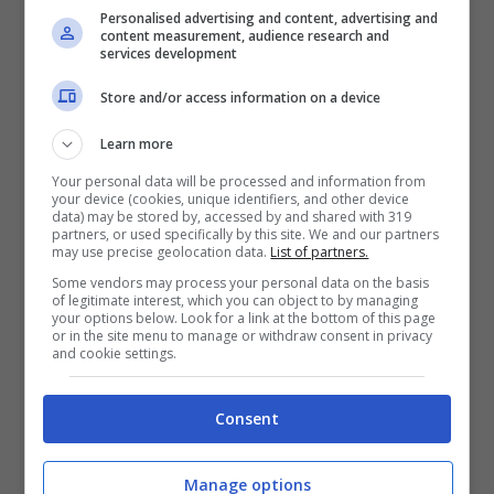
Personalised advertising and content, advertising and
content measurement, audience research and
services development
Store and/or access information on a device
Learn more
Your personal data will be processed and information from
your device (cookies, unique identifiers, and other device
data) may be stored by, accessed by and shared with 319
partners, or used specifically by this site. We and our partners
may use precise geolocation data.
List of partners.
Some vendors may process your personal data on the basis
Il Paradiso, spoiler 17 aprile: l’arrivo di un uomo sconvolgere
of legitimate interest, which you can object to by managing
(RaiPlay) – ot11ot2.it
your options below. Look for a link at the bottom of this page
or in the site menu to manage or withdraw consent in privacy
and cookie settings.
Dopo gli ultimi eventi che lo hanno coinvolto,
Matteo
deciderà di mettere da parte i suoi
Consent
sentimenti per Odile
ed è pronto per
accontentarsi solo di una bella amicizia con la
Manage options