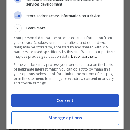
services development
Store and/or access information on a device
Learn more
Your personal data will be processed and information from
your device (cookies, unique identifiers, and other device
data) may be stored by, accessed by and shared with 319
partners, or used specifically by this site. We and our partners
may use precise geolocation data.
List of partners.
Some vendors may process your personal data on the basis
of legitimate interest, which you can object to by managing
your options below. Look for a link at the bottom of this page
or in the site menu to manage or withdraw consent in privacy
Il Paradiso delle signore, spoiler decima stagione: Vittorio
and cookie settings.
torna ad essere protagonista? (Foto Rai Play) ot11ot2.it
Consent
Secondo le ultime indiscrezioni,
il proprietario
del grande magazzino potrebbe tornare
Manage options
nelle nuove puntate, ma non fin dal principio,