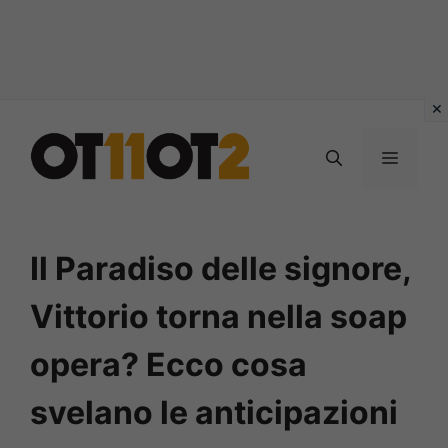
Vai
al
MENU
contenuto
Il Paradiso delle signore,
Vittorio torna nella soap
opera? Ecco cosa
svelano le anticipazioni