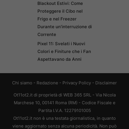
Blackout Estivi: Come
Proteggere il Cibo nel
Frigo e nel Freezer
Durante un’interruzione di
Corrente
Pixel 11: Svelati i Nuovi
Colori e Finiture che i Fan
Aspettavano da Anni
Chi siamo
-
Redazione
-
Privacy Policy
-
Disclaimer
Ot11ot2.it di proprietà di WEB 365 SRL - Via Nicola
Marchese 10, 00141 Roma (RM) - Codice Fiscale e
Partita I.V.A. 12279101005
Ot11ot2.it non è una testata giornalistica, in quanto
viene aggiornato senza alcuna periodicità. Non può