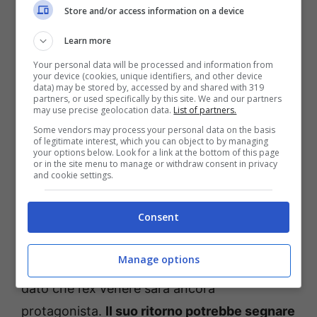
Store and/or access information on a device
Learn more
Your personal data will be processed and information from
your device (cookies, unique identifiers, and other device
data) may be stored by, accessed by and shared with 319
partners, or used specifically by this site. We and our partners
may use precise geolocation data.
List of partners.
Some vendors may process your personal data on the basis
of legitimate interest, which you can object to by managing
your options below. Look for a link at the bottom of this page
or in the site menu to manage or withdraw consent in privacy
and cookie settings.
Il Paradiso delle signore 10, spoiler nuova stagione: Rosa e
Marcello, la distanza si accorcia (Foto Rai Play) ot11ot2.it
Consent
Per settimane si è parlato di un suo addio
Manage options
definitivo ma, a quanto pare, non sarà così,
dato che l’ex venere sarà ancora
protagonista.
Il suo ritorno potrebbe segnare