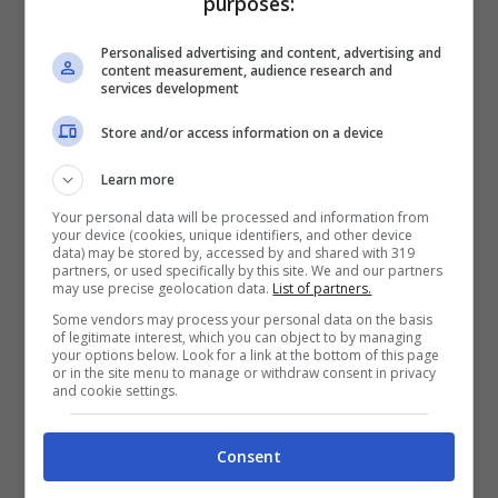
purposes:
siciliana, che si è trasferita a Milano, ci sarà
anche nelle nuove puntate e continueranno a
Personalised advertising and content, advertising and
content measurement, audience research and
tener banco all’interno delle trame del grande
services development
magazzino.
Store and/or access information on a device
Learn more
Your personal data will be processed and information from
your device (cookies, unique identifiers, and other device
data) may be stored by, accessed by and shared with 319
partners, or used specifically by this site. We and our partners
may use precise geolocation data.
List of partners.
Some vendors may process your personal data on the basis
of legitimate interest, which you can object to by managing
your options below. Look for a link at the bottom of this page
or in the site menu to manage or withdraw consent in privacy
and cookie settings.
Consent
Il Paradiso 10, anticipazioni cast: confermati altri
personaggi, ci saranno anche loro (RaiPlay) – ot11ot2.it