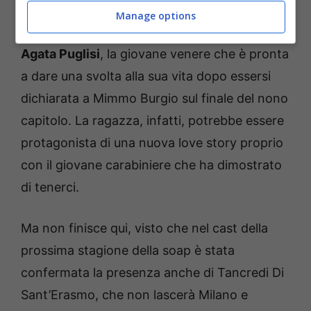
Manage options
Insieme a loro, ovviamente, ci sarà anche
Agata Puglisi
, la giovane venere che è pronta
a dare una svolta alla sua vita dopo essersi
dichiarata a Mimmo Burgio sul finale del nono
capitolo. La ragazza, infatti, potrebbe essere
protagonista di una nuova love story proprio
con il giovane carabiniere che ha dimostrato
di tenerci.
Ma non finisce qui, visto che nel cast della
prossima stagione della soap è stata
confermata la presenza anche di Tancredi Di
Sant’Erasmo, che non lascerà Milano e