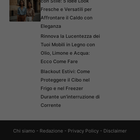
con Stile: 5 Idee Look
Fresche e Versatili per
Affrontare il Caldo con
Eleganza
Rinnova la Lucentezza dei
Tuoi Mobili in Legno con
Olio, Limone e Acqua:
Ecco Come Fare
Blackout Estivi: Come
Proteggere il Cibo nel
Frigo e nel Freezer
Durante un’interruzione di
Corrente
Chi siamo
-
Redazione
-
Privacy Policy
-
Disclaimer