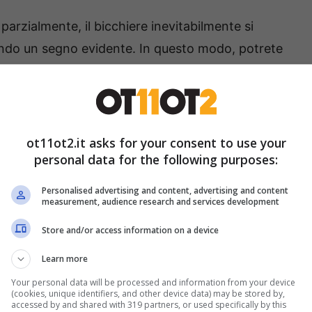
parzialmente, il bicchiere inevitabilmente si
ando un segno evidente. In questo modo, potrete
e se il ladro non ha lasciato altri segni visibili.
 molto utile soprattutto quando si lascia la casa
ot11ot2.it asks for your consent to use your
l bicchiere d’acqua per
personal data for the following purposes:
Personalised advertising and content, advertising and content
measurement, audience research and services development
di sicurezza più avanzati, ma è un’aggiunta
Store and/or access information on a device
one della vostra abitazione. Se tornando a casa
Learn more
ere spostato, è possibile che qualcuno abbia
Your personal data will be processed and information from your device
caso, è fondamentale agire con prontezza:
(cookies, unique identifiers, and other device data) may be stored by,
accessed by and shared with 319 partners, or used specifically by this