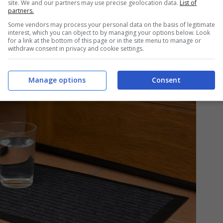
site. We and our partners may use precise geolocation data.
List of
partners.
Some vendors may process your personal data on the basis of legitimate
interest, which you can object to by managing your options below. Look
for a link at the bottom of this page or in the site menu to manage or
withdraw consent in privacy and cookie settings.
Manage options
Consent