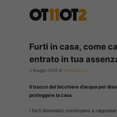
Vai
al
contenuto
Furti in casa, come c
entrato in tua assenz
3 Maggio 2025
di
Viviana Orru
Il trucco del bicchiere d’acqua per dis
proteggere la casa
I furti domestici continuano a rapprese