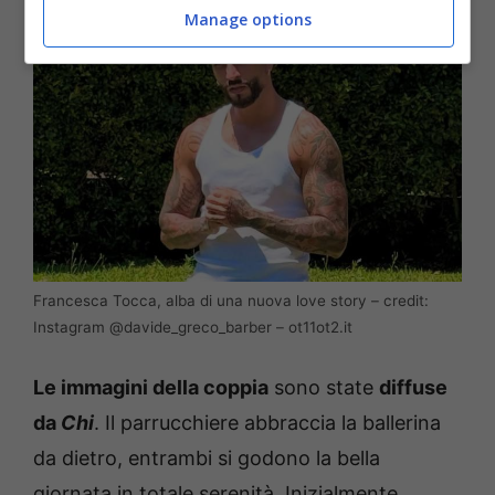
Manage options
Francesca Tocca, alba di una nuova love story – credit:
Instagram @davide_greco_barber – ot11ot2.it
Le immagini della coppia
sono state
diffuse
da
Chi
. Il parrucchiere abbraccia la ballerina
da dietro, entrambi si godono la bella
giornata in totale serenità. Inizialmente