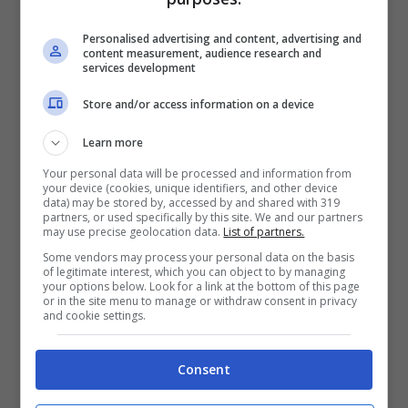
Personalised advertising and content, advertising and
Nelle ultime settimane si è parlato di una
content measurement, audience research and
services development
presunta
vicinanza tra Francesca Tocca e
Davide Greco
. Nato a Palermo, ha 30 anni ed
Store and/or access information on a device
è uno dei parrucchieri italiani più famosi,
Learn more
soprattutto nel sistema dello show business.
Your personal data will be processed and information from
Ha dedicato il suo primo salone a sua nonna:
your device (cookies, unique identifiers, and other device
data) may be stored by, accessed by and shared with 319
“Grazie a lei, che ora non c’è più”
– raccontò
partners, or used specifically by this site. We and our partners
may use precise geolocation data.
List of partners.
in una vecchia intervista –
“creai un posto
Some vendors may process your personal data on the basis
of legitimate interest, which you can object to by managing
dove potevo tagliare i capelli e lo arredai
your options below. Look for a link at the bottom of this page
or in the site menu to manage or withdraw consent in privacy
servendovi di alcune antiche vetrine e una
and cookie settings.
sedia da barbiere comprata da un
robivecchi”
.
Consent