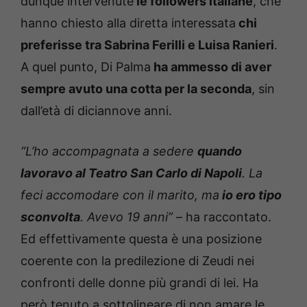
dunque intervenute
le followers italiane
, che
hanno chiesto alla diretta interessata
chi
preferisse tra Sabrina Ferilli e Luisa Ranieri
.
A quel punto, Di Palma
ha ammesso di aver
sempre avuto una cotta per la seconda
, sin
dall’età di diciannove anni.
“L’ho accompagnata a sedere
quando
lavoravo al Teatro San Carlo di Napoli
. La
feci accomodare con il marito, ma
io ero tipo
sconvolta
. Avevo 19 anni”
– ha raccontato.
Ed effettivamente questa è una posizione
coerente con la predilezione di Zeudi nei
confronti delle donne più grandi di lei. Ha
però tenuto a sottolineare di non amare le