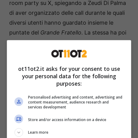
room party su X, spiegando a Zeudi Di Palma
di aver organizzato delle call durante le quali
diversi utenti hanno guardato insieme le
puntate del
Grande Fratello
. La stessa ha poi
chiesto all’ex gieffina quale sia il suo prototipo
di donna.
Bionda o mora? Zeudi sostiene di
preferire le more
, ma di seguire al contempo
ot11ot2.it asks for your consent to use
le sue sensazioni. Del resto, Helena è bionda
your personal data for the following
e, ciò nonostante, non è passata indifferente
purposes:
allo sguardo della coinquilina.
Personalised advertising and content, advertising and
content measurement, audience research and
services development
Store and/or access information on a device
Learn more