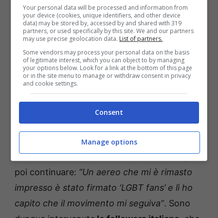
Your personal data will be processed and information from
your device (cookies, unique identifiers, and other device
data) may be stored by, accessed by and shared with 319
partners, or used specifically by this site. We and our partners
may use precise geolocation data.
List of partners.
Some vendors may process your personal data on the basis
of legitimate interest, which you can object to by managing
your options below. Look for a link at the bottom of this page
or in the site menu to manage or withdraw consent in privacy
and cookie settings.
Zeudi Di Palma rivela chi è la sua cotta segreta – credit:
Consent
Instagram @zeudidipalma – ot11ot2.it
“Ho notato che ho un seguito a livello
Manage options
mondiale”
– sottolinea Zeudi soddisfatta, per
poi continuare:
“Un aereo che mi è rimasto
impresso è stato firmato ‘LGBT fans’ e lì ho
capito che il movimento mi seguiva”
. Sono