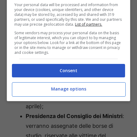
Your personal data will be processed and information from
Fondazione IRCCS Policlinico San
your device (cookies, unique identifiers, and other device
data) may be stored by, accessed by and shared with 319
Matteo di Pavia
: 60 infermieri a tempo
partners, or used specifically by this site. We and our partners
may use precise geolocation data.
List of partners.
pieno e indeterminato (scadenza 28
Some vendors may process your personal data on the basis
aprile);
of legitimate interest, which you can object to by managing
your options below. Look for a link at the bottom of this page
Polizia di Stato
: assunzione di 1.500
or in the site menu to manage or withdraw consent in privacy
and cookie settings.
allievi vice-ispettori della Polizia di
Stato (scadenza 30 aprile);
Consent
Agenzia per la Cybersicurezza
Nazionale
: 24 coordinatori a tempo
Manage options
pieno e indeterminato (scadenza 30
aprile);
Presidenza del Consiglio dei Ministri
:
verranno assegnate delle borse di
studio, riservate alle vittime del