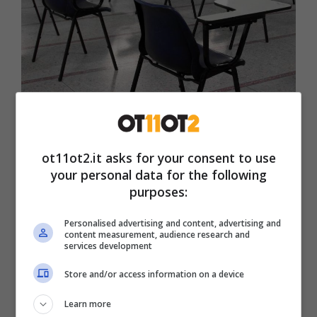
Concorsi pubblici in scadenza tra aprile e maggio 2025 –
ot11ot2.it
ot11ot2.it asks for your consent to use
your personal data for the following
Istituto Assistenza Anziani di Verona
:
purposes:
32 operatori socio-sanitari a tempo
pieno e indeterminato, appartenenti
Personalised advertising and content, advertising and
content measurement, audience research and
all’Area degli Operatori Esperti secondo
services development
il CCNL Funzioni Locali, con riserva di 9
Store and/or access information on a device
volontari per le Forze Armate
Learn more
(scadenza 28 aprile);