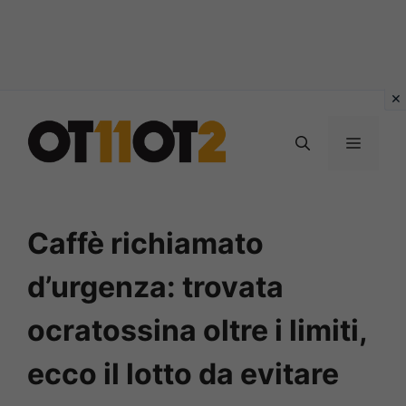
Vai
al
MENU
contenuto
Caffè richiamato
d’urgenza: trovata
ocratossina oltre i limiti,
ecco il lotto da evitare