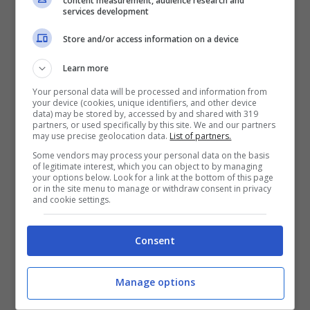
content measurement, audience research and
services development
130324. L’allerta è partita dal
Ministero della
Salute
, che ha invitato i consumatori a non
Store and/or access information on a device
utilizzare il prodotto e a riportarlo al punto
Learn more
vendita per ottenere il rimborso senza costi
Your personal data will be processed and information from
aggiuntivi.
your device (cookies, unique identifiers, and other device
data) may be stored by, accessed by and shared with 319
partners, or used specifically by this site. We and our partners
may use precise geolocation data.
List of partners.
Some vendors may process your personal data on the basis
of legitimate interest, which you can object to by managing
your options below. Look for a link at the bottom of this page
or in the site menu to manage or withdraw consent in privacy
and cookie settings.
Consent
Manage options