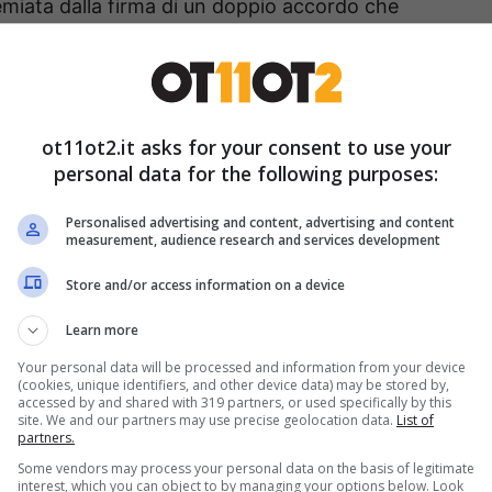
emiata dalla firma di un doppio accordo che
busta paga e all’ottenimento anche di indennità
sti.
a concessa a ‘Tecnica della Scuola’ è stato
ot11ot2.it asks for your consent to use your
personal data for the following purposes:
 margine di un convegno Snals dedicato alle
 la ricerca.
Personalised advertising and content, advertising and content
measurement, audience research and services development
degli stipendi per i
Store and/or access information on a device
Learn more
Your personal data will be processed and information from your device
nio appena passato si è giunti in ritardo
(cookies, unique identifiers, and other device data) may be stored by,
accessed by and shared with 319 partners, or used specifically by this
 trova comunque in
una situazione favorevole
site. We and our partners may use precise geolocation data.
List of
partners.
i per l’accordo relativo al triennio 2025/2027, il
Some vendors may process your personal data on the basis of legitimate
interest, which you can object to by managing your options below. Look
ttativa in tempi brevi per entrambi i trienni.