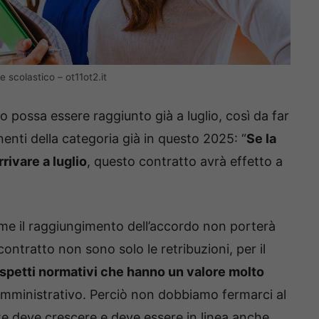
e scolastico – ot11ot2.it
o possa essere raggiunto già a luglio, così da far
enti della categoria già in questo 2025: “
Se la
rivare a luglio
, questo contratto avrà effetto a
e il raggiungimento dell’accordo non porterà
ontratto non sono solo le retribuzioni, per il
aspetti normativi che hanno un valore molto
 amministrativo. Perciò non dobbiamo fermarci al
te deve crescere e deve essere in linea anche