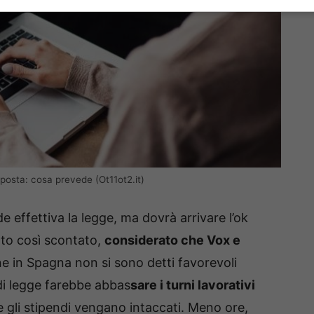
oposta: cosa prevede (Ot11ot2.it)
e effettiva la legge, ma dovrà arrivare l’ok
to così scontato,
considerato che Vox e
one in Spagna non si sono detti favorevoli
a di legge farebbe abbas
sare i turni lavorativi
 gli stipendi vengano intaccati. Meno ore,