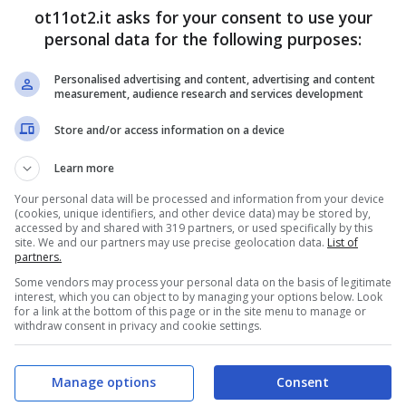
a, primo via libera alla
ot11ot2.it asks for your consent to use your
personal data for the following purposes:
Personalised advertising and content, advertising and content
a corta in Spagna, proposta che prevede la
measurement, audience research and services development
enti. Quello arrivato nei giorni scorsi, però,
è il
Store and/or access information on a device
va la legge si dovrà attendere l’iter
Learn more
Your personal data will be processed and information from your device
(cookies, unique identifiers, and other device data) may be stored by,
accessed by and shared with 319 partners, or used specifically by this
site. We and our partners may use precise geolocation data.
List of
partners.
Some vendors may process your personal data on the basis of legitimate
interest, which you can object to by managing your options below. Look
for a link at the bottom of this page or in the site menu to manage or
withdraw consent in privacy and cookie settings.
Manage options
Consent