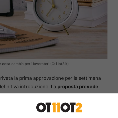
 cosa cambia per i lavoratori (Ot11ot2.it)
rivata la prima approvazione per la settimana
a definitiva introduzione. La
proposta prevede
che un maggior controllo di questi turni
disconnessione.