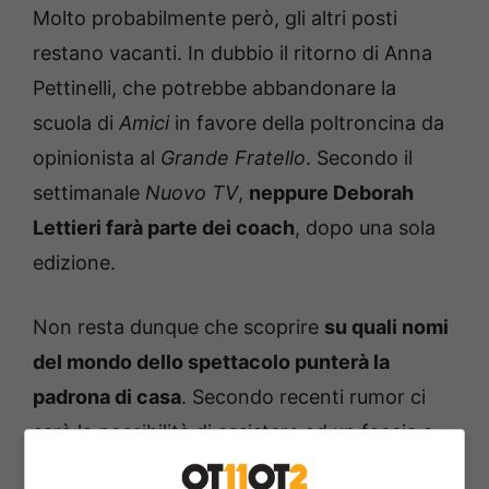
Molto probabilmente però, gli altri posti
restano vacanti. In dubbio il ritorno di Anna
Pettinelli, che potrebbe abbandonare la
scuola di
Amici
in favore della poltroncina da
opinionista al
Grande Fratello
. Secondo il
settimanale
Nuovo TV
,
neppure Deborah
Lettieri farà parte dei coach
, dopo una sola
edizione.
Non resta dunque che scoprire
su quali nomi
del mondo dello spettacolo punterà la
padrona di casa
. Secondo recenti rumor ci
sarà la possibilità di assistere ad un faccia a
faccia tra due famosi “rivali d’amore”.