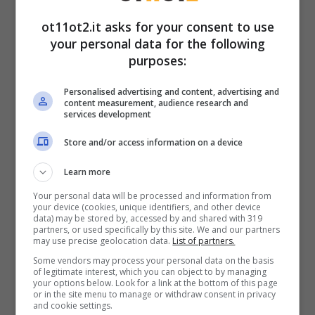
I candidati per la scuola di
ot11ot2.it asks for your consent to use
your personal data for the following
Amici: il rumor infiamma il
purposes:
gossip
Personalised advertising and content, advertising and
content measurement, audience research and
services development
I professori di
Amici
sono parte integrante
Store and/or access information on a device
del talent show
ed è innegabile che la loro
presenza possa incidere sull’andamento del
Learn more
programma. Per questo, Maria De Filippi
Your personal data will be processed and information from
your device (cookies, unique identifiers, and other device
potrebbe decidere di puntare sulle sue
data) may be stored by, accessed by and shared with 319
partners, or used specifically by this site. We and our partners
certezze piuttosto che sulle novità.
may use precise geolocation data.
List of partners.
Some vendors may process your personal data on the basis
of legitimate interest, which you can object to by managing
your options below. Look for a link at the bottom of this page
or in the site menu to manage or withdraw consent in privacy
and cookie settings.