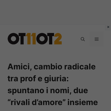
Vai
al
MENU
contenuto
Amici, cambio radicale
tra prof e giuria:
spuntano i nomi, due
“rivali d’amore” insieme