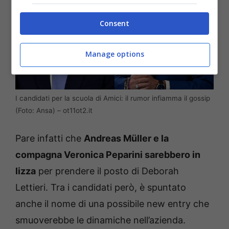
Consent
Manage options
I candidati per la scuola di Amici: il rumor infiamma il gossip
(Foto: Ansa) – ot11ot2.it
Pare infatti che
Andreas Müller e la
compagna Veronica Peparini sarebbero in
lizza
per prendere il posto di Deborah
Lettieri. Tra i candidati però, è spuntato
anche il nome di una possibile new entry che
smuoverebbe le dinamiche nell’azienda.