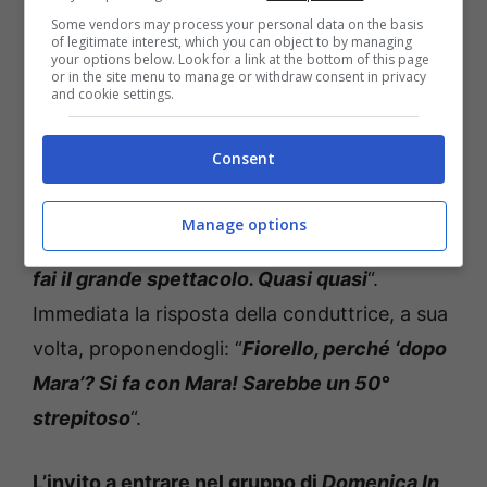
quanto gli piaccia l’idea di subentrare a
Some vendors may process your personal data on the basis
Domenica In
“
ma non come l’ha fatto Mara
of legitimate interest, which you can object to by managing
your options below. Look for a link at the bottom of this page
Venier. Io lo farei con balletti e coreografie
or in the site menu to manage or withdraw consent in privacy
and cookie settings.
pazzesche
“.
Consent
Concludendo con le seguenti parole:
“Quando non avrà più voglia. Hai tutta la
Manage options
settimana per preparare e poi la domenica
fai il grande spettacolo. Quasi quasi
“.
Immediata la risposta della conduttrice, a sua
volta, proponendogli: “
Fiorello, perché ‘dopo
Mara’? Si fa con Mara! Sarebbe un 50°
strepitoso
“.
L’invito a entrare nel gruppo di
Domenica In