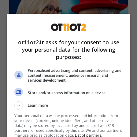
ot11ot2.it asks for your consent to use
your personal data for the following
purposes:
Personalised advertising and content, advertising and
content measurement, audience research and
Mara Venier, la domenica pomeriggio diventa d’oro! (Credits:
services development
ANSA) – ot11ot2.it
Store and/or access information on a device
Qui subentra parallelamente una novità
Learn more
incredibile:
Fiorello
. Si compia un passo
Your personal data will be processed and information from
indietro. Lo showman aveva lanciato una
your device (cookies, unique identifiers, and other device
data) may be stored by, accessed by and shared with 319
‘bomba’ attraverso i social ammettendo
partners, or used specifically by this site. We and our partners
may use precise geolocation data.
List of partners.