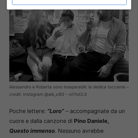
Alessandro e Roberta sono inseparabili: la dedica toccante –
credit: Instagram @ale_vi83 – ot11ot2.it
Poche lettere:
“Loro”
– accompagnate da un
cuore e dalla canzone di
Pino Daniele,
Questo immenso
. Nessuno avrebbe