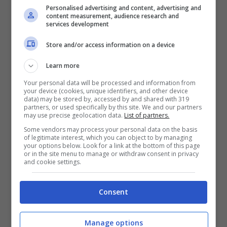
Personalised advertising and content, advertising and
content measurement, audience research and
services development
Considerando la durata della loro relazione,
sembra che Alessandro e Roberta
Store and/or access information on a device
funzionino bene
. I due sono riusciti a
Learn more
incastrare i caratteri forti, costruendo – in un
Your personal data will be processed and information from
certo senso – un meraviglioso nucleo
your device (cookies, unique identifiers, and other device
data) may be stored by, accessed by and shared with 319
famigliare. Di Padua ha raccontato come
partners, or used specifically by this site. We and our partners
may use precise geolocation data.
List of partners.
inizialmente il figlio mostrasse un certo
Some vendors may process your personal data on the basis
of legitimate interest, which you can object to by managing
distacco nei confronti del nuovo compagno.
your options below. Look for a link at the bottom of this page
or in the site menu to manage or withdraw consent in privacy
Con il tempo invece sono diventati
and cookie settings.
inseparabili. La dedica dell’ex cavaliere di
Uomini e Donne
parla chiaro.
Consent
Manage options