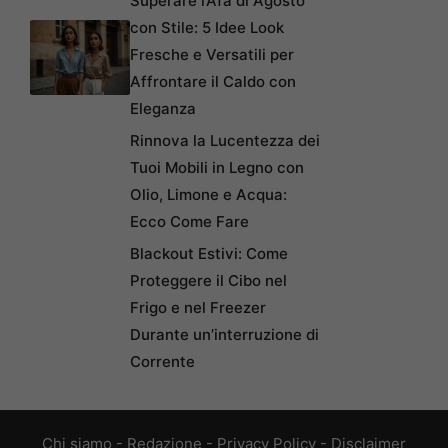
Superare l’Afa di Agosto
con Stile: 5 Idee Look
Fresche e Versatili per
Affrontare il Caldo con
Eleganza
Rinnova la Lucentezza dei
Tuoi Mobili in Legno con
Olio, Limone e Acqua:
Ecco Come Fare
Blackout Estivi: Come
Proteggere il Cibo nel
Frigo e nel Freezer
Durante un’interruzione di
Corrente
Chi siamo
-
Redazione
-
Privacy Policy
-
Disclaimer