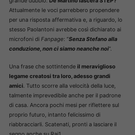
grande dubbio:
De Martino lascerà STEP?
Attualmente le voci parrebbero propendere
per una risposta affermativa e, a riguardo, lo
stesso Paolantoni avrebbe così dichiarato ai
microfoni di
Fanpage
: “
Senza Stefano alla
conduzione, non ci siamo neanche noi
“.
Una frase che sottintende
il meraviglioso
legame creatosi tra loro, adesso grandi
amici
. Tutto scorre alla velocità della luce,
talmente imprevedibile anche per il padrone
di casa. Ancora pochi mesi per riflettere sul
proprio futuro, intanto felicissimo di
riabbracciarli. Scatenati, pronti a lasciare il
segno anche su Rai1.