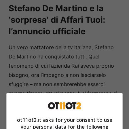
Stefano De Martino e la
‘sorpresa’ di Affari Tuoi:
l’annuncio ufficiale
Un vero mattatore della tv italiana, Stefano
De Martino ha conquistato tutti. Quel
fenomeno di cui l’azienda Rai aveva proprio
bisogno, ora l’impegno a non lasciarselo
sfuggire – ma non sembrerebbe esserci
questo timore, attualmente. Nel frattempo si
sta confezionando qualcosa di speciale per il
pubblico (e non solo).
ot11ot2.it asks for your consent to use
your personal data for the following