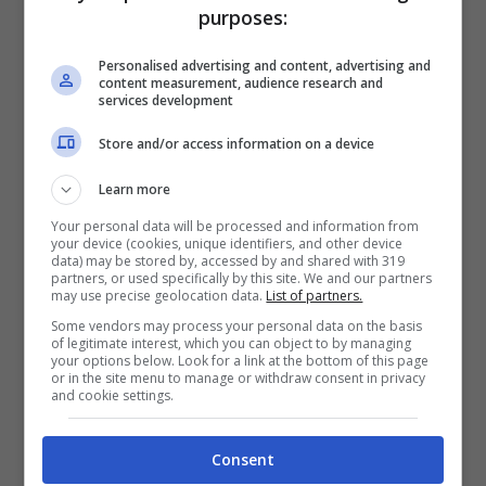
purposes:
Personalised advertising and content, advertising and
content measurement, audience research and
services development
Store and/or access information on a device
Learn more
Your personal data will be processed and information from
Stefano De Martino e la ‘sorpresa’ di Affari Tuoi: l’annuncio
your device (cookies, unique identifiers, and other device
data) may be stored by, accessed by and shared with 319
ufficiale (Credits: ANSA) – ot11ot2.it
partners, or used specifically by this site. We and our partners
may use precise geolocation data.
List of partners.
Affari Tuoi Vip
, con una puntata ricca di
Some vendors may process your personal data on the basis
of legitimate interest, which you can object to by managing
illustri famosi.
L’appuntamento è fissato al 2
your options below. Look for a link at the bottom of this page
or in the site menu to manage or withdraw consent in privacy
maggio su Rai1 in prima serata
. Doveroso
and cookie settings.
concedergli questa opportunità, dati i numeri
Consent
sempre crescenti fino a raggiungere picchi