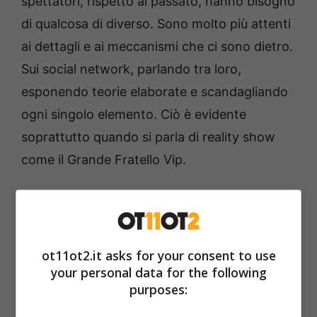
spettatori, rispetto al passato, hanno bisogno
di qualcosa di diverso. Sono molto più attenti
ai dettagli e ai meccanismi che ci sono dietro.
Sui social network, parlando tra loro,
esponendo teorie elaborate e scandagliando
ogni singolo elemento. Ciò è evidente
soprattutto quando si parla di reality show
come il Grande Fratello Vip.
La prossima edizione, prevista per il 2026
subito dopo la fine di quella Nip, ha subito
una battuta d’arresto. Non è detto, infatti,
ot11ot2.it asks for your consent to use
che Mediaset decida di mandarla in onda.
your personal data for the following
purposes:
Durante la presentazione dei palinsesti
2025/2026,
Pier Silvio Berlusconi è stato