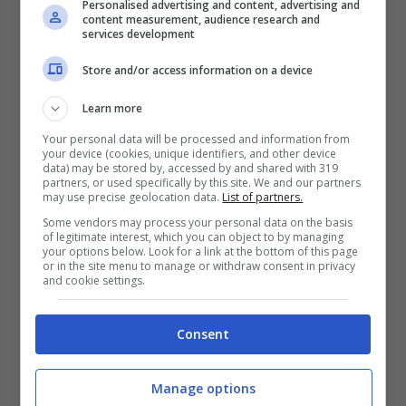
Personalised advertising and content, advertising and
content measurement, audience research and
piuttosto chiaro
: “
L’edizione Vip si farà solo
services development
se troveremo veri personaggi famosi”.
Senza
Store and/or access information on a device
un cast degno di questo nome, quindi, il
Learn more
programma non partirà.
Your personal data will be processed and information from
your device (cookies, unique identifiers, and other device
data) may be stored by, accessed by and shared with 319
partners, or used specifically by this site. We and our partners
may use precise geolocation data.
List of partners.
Some vendors may process your personal data on the basis
of legitimate interest, which you can object to by managing
your options below. Look for a link at the bottom of this page
or in the site menu to manage or withdraw consent in privacy
and cookie settings.
Consent
Stop al GF Vip: l’ultimatum di Mediaset e la condizione da
Manage options
rispettare – (ANSA) – ot11ot2.it