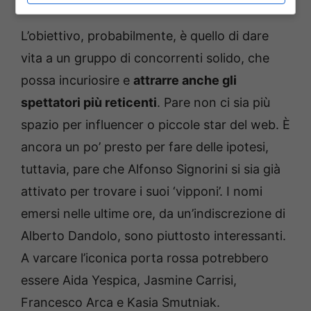
L’obiettivo, probabilmente, è quello di dare
vita a un gruppo di concorrenti solido, che
possa incuriosire e
attrarre anche gli
spettatori più reticenti
. Pare non ci sia più
spazio per influencer o piccole star del web. È
ancora un po’ presto per fare delle ipotesi,
tuttavia, pare che Alfonso Signorini si sia già
attivato per trovare i suoi ‘vipponi’. I nomi
emersi nelle ultime ore, da un’indiscrezione di
Alberto Dandolo, sono piuttosto interessanti.
A varcare l’iconica porta rossa potrebbero
essere Aida Yespica, Jasmine Carrisi,
Francesco Arca e Kasia Smutniak.