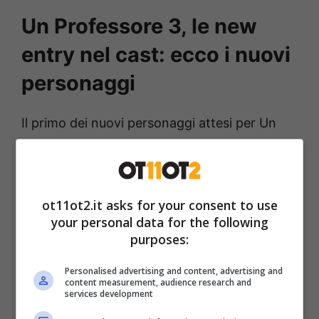
Un Professore 3, le new
entry nel cast: ecco i nuovi
personaggi
Il primo dei nuovi personaggi attesi per Un
Professore 3 è la nuova preside del liceo
Leonardo Da Vinci, ovvero
Irene Alessi.
A
vestire i panni del personaggio l’attrice
Nicole
ot11ot2.it asks for your consent to use
Grimaudo
, che nel video di presentazione
your personal data for the following
diffuso da Banijay (la casa di produzione della
purposes:
fiction) ha anticipato di come il suo
Personalised advertising and content, advertising and
personaggio sarà, almeno inizialmente,
content measurement, audience research and
services development
combattuto tra l’usare il pugno di ferro con i