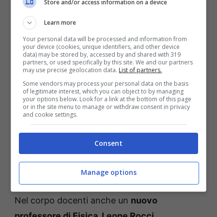
Store and/or access information on a device
ragazzi, oppure avere un fare più “materno”.
Learn more
Your personal data will be processed and information from
your device (cookies, unique identifiers, and other device
data) may be stored by, accessed by and shared with 319
partners, or used specifically by this site. We and our partners
may use precise geolocation data.
List of partners.
Some vendors may process your personal data on the basis
of legitimate interest, which you can object to by managing
your options below. Look for a link at the bottom of this page
or in the site menu to manage or withdraw consent in privacy
and cookie settings.
Consent
Un Professore 3, le new entry nel cast: ecco i nuovi
Manage options
personaggi (foto: ANSA/RICCARDO ANTIMIANI) – ot11ot2.it
Nel corpo docenti anche un
nuovo
professore di Fisica, Leone Rocci,